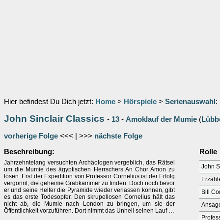
Hier befindest Du Dich jetzt:
Home
>
Hörspiele
>
Serienauswahl
:
John Sinclair Classics
-
13
-
Amoklauf der Mumie
(
Lübb
vorherige Folge
<<< | >>>
nächste Folge
Beschreibung:
Rolle
Jahrzehntelang versuchten Archäologen vergeblich, das Rätsel
John S
um die Mumie des ägyptischen Herrschers An Chor Amon zu
lösen. Erst der Expedition von Professor Cornelius ist der Erfolg
Erzähl
vergönnt, die geheime Grabkammer zu finden. Doch noch bevor
er und seine Helfer die Pyramide wieder verlassen können, gibt
Bill Co
es das erste Todesopfer. Den skrupellosen Cornelius hält das
nicht ab, die Mumie nach London zu bringen, um sie der
Ansag
Öffentlichkeit vorzuführen. Dort nimmt das Unheil seinen Lauf …
Profes