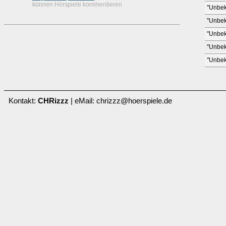
können Hörspiele kommentieren
''Unbek
''Unbek
''Unbek
''Unbek
''Unbek
Kontakt:
CHRizzz
| eMail: chrizzz@hoerspiele.de