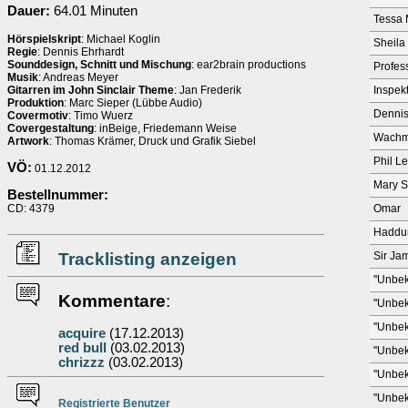
Dauer:
64.01 Minuten
Tessa 
Hörspielskript
: Michael Koglin
Sheila
Regie
: Dennis Ehrhardt
Sounddesign, Schnitt und Mischung
: ear2brain productions
Profes
Musik
: Andreas Meyer
Gitarren im John Sinclair Theme
: Jan Frederik
Inspek
Produktion
: Marc Sieper (Lübbe Audio)
Dennis
Covermotiv
: Timo Wuerz
Covergestaltung
: inBeige, Friedemann Weise
Wachm
Artwork
: Thomas Krämer, Druck und Grafik Siebel
Phil Le
VÖ:
01.12.2012
Mary S
Bestellnummer:
CD: 4379
Omar
Haddu
Tracklisting anzeigen
Sir Ja
''Unbek
Kommentare
:
''Unbek
''Unbek
acquire
(17.12.2013)
red bull
(03.02.2013)
''Unbek
chrizzz
(03.02.2013)
''Unbek
''Unbek
Re
g
istrierte
Benutzer