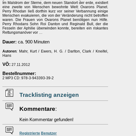
Im Malstrom der Sterne, dem neuen Standort der erde, existiert
eine zweite von Menschen bewohnte Welt: Ovarons Planet.
Perry Rhodan ließ dorthin kurz vor seiner Verbannung einige
Menschen evakuieren, die von der Veränderung nicht betroffen
waren. Die Frauen von Ovarons Planet benötigen nun Hilfe.
Perry Rhodans Sohn Roi Danton und Reginald Bull, der die
Fesseln der Aphilie überwinden konnte, bereiten ein riskantes
Rettungsmanöver vor …
Dauer:
ca. 900 Minuten
Autoren
: Mahr, Kurt / Ewers, H. G. / Darlton, Clark / Kneifel,
Hans
VÖ:
27.11.2012
Bestellnummer:
2 MP3 CD: 978-3-943393-39-2
Tracklisting anzeigen
Kommentare
:
Kein Kommentar gefunden!
Re
g
istrierte
Benutzer