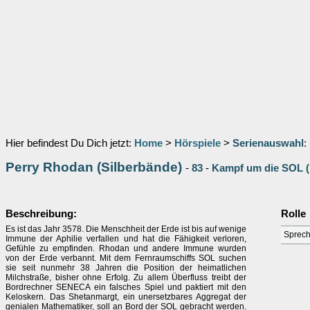
Hier befindest Du Dich jetzt:
Home
>
Hörspiele
>
Serienauswahl
:
Perry Rhodan (Silberbände)
-
83
-
Kampf um die SOL 
Beschreibung:
Rolle
Es ist das Jahr 3578. Die Menschheit der Erde ist bis auf wenige
Sprech
Immune der Aphilie verfallen und hat die Fähigkeit verloren,
Gefühle zu empfinden. Rhodan und andere Immune wurden
von der Erde verbannt. Mit dem Fernraumschiffs SOL suchen
sie seit nunmehr 38 Jahren die Position der heimatlichen
Milchstraße, bisher ohne Erfolg. Zu allem Überfluss treibt der
Bordrechner SENECA ein falsches Spiel und paktiert mit den
Keloskern. Das Shetanmargt, ein unersetzbares Aggregat der
genialen Mathematiker, soll an Bord der SOL gebracht werden.