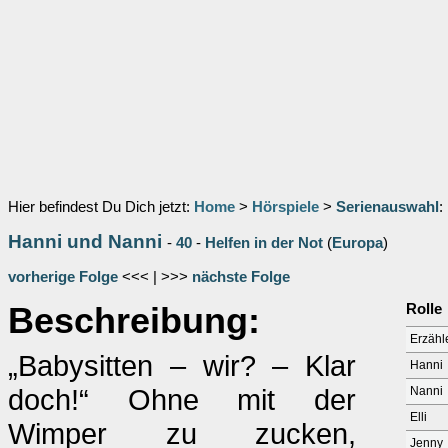
Hier befindest Du Dich jetzt:
Home
>
Hörspiele
>
Serienauswahl
:
Hanni und Nanni
-
40
-
Helfen in der Not
(
Europa
)
vorherige Folge
<<< | >>>
nächste Folge
Beschreibung:
Rolle
Erzähl
„Babysitten – wir? – Klar
Hanni
doch!“ Ohne mit der
Nanni
Elli
Wimper zu zucken,
Jenny