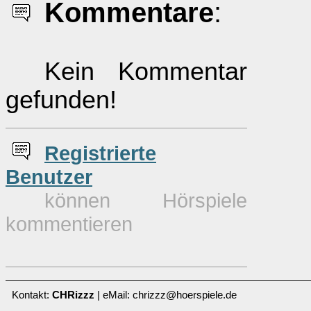
Kommentare
:
Kein Kommentar
gefunden!
Re
g
istrierte
Benutzer
können Hörspiele
kommentieren
Kontakt:
CHRizzz
| eMail: chrizzz@hoerspiele.de