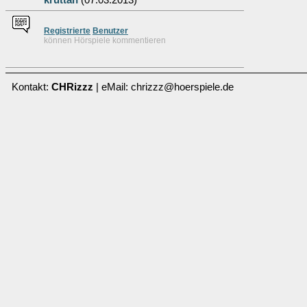
kruttan
(07.03.2013)
Re
g
istrierte
Benutzer
können Hörspiele kommentieren
Kontakt:
CHRizzz
| eMail: chrizzz@hoerspiele.de