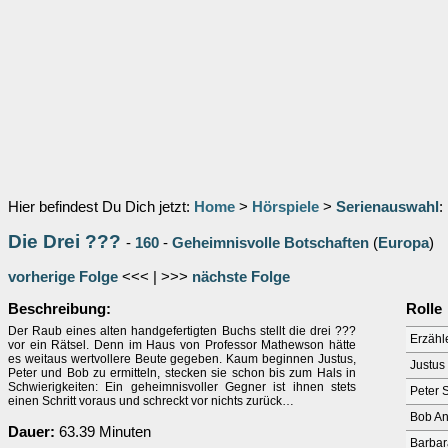
Hier befindest Du Dich jetzt:
Home
>
Hörspiele
>
Serienauswahl
:
Die Drei ???
-
160
-
Geheimnisvolle Botschaften
(
Europa
)
vorherige Folge
<<< | >>>
nächste Folge
Beschreibung:
Rolle
Der Raub eines alten handgefertigten Buchs stellt die drei ???
Erzähl
vor ein Rätsel. Denn im Haus von Professor Mathewson hätte
es weitaus wertvollere Beute gegeben. Kaum beginnen Justus,
Justus
Peter und Bob zu ermitteln, stecken sie schon bis zum Hals in
Schwierigkeiten: Ein geheimnisvoller Gegner ist ihnen stets
Peter 
einen Schritt voraus und schreckt vor nichts zurück…
Bob A
Dauer:
63.39 Minuten
Barbar