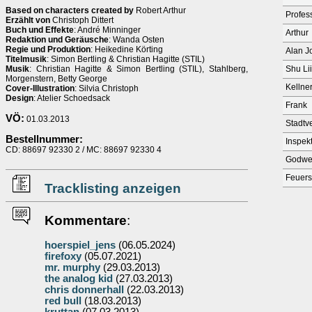
Based on characters created by
Robert Arthur
Profes
Erzählt von
Christoph Dittert
Buch und Effekte
: André Minninger
Arthur
Redaktion und Geräusche
: Wanda Osten
Regie und Produktion
: Heikedine Körting
Alan J
Titelmusik
: Simon Bertling & Christian Hagitte (STIL)
Musik
: Christian Hagitte & Simon Bertling (STIL), Stahlberg,
Shu Li
Morgenstern, Betty George
Kellne
Cover-Illustration
: Silvia Christoph
Design
: Atelier Schoedsack
Frank
VÖ:
01.03.2013
Stadtv
Bestellnummer:
Inspek
CD: 88697 92330 2 / MC: 88697 92330 4
Godwe
Feuers
Tracklisting anzeigen
Kommentare
:
hoerspiel_jens
(06.05.2024)
firefoxy
(05.07.2021)
mr. murphy
(29.03.2013)
the analog kid
(27.03.2013)
chris donnerhall
(22.03.2013)
red bull
(18.03.2013)