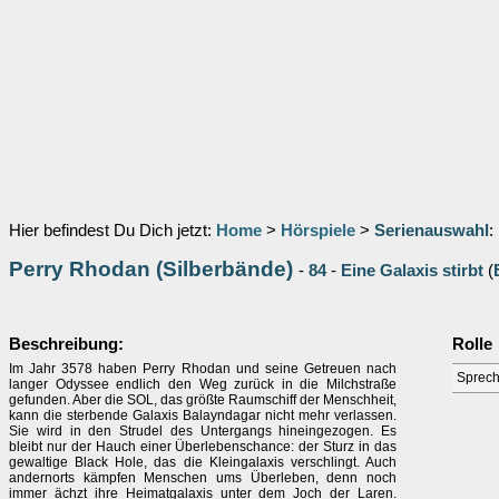
Hier befindest Du Dich jetzt:
Home
>
Hörspiele
>
Serienauswahl
:
Perry Rhodan (Silberbände)
-
84
-
Eine Galaxis stirbt
(
Beschreibung:
Rolle
Im Jahr 3578 haben Perry Rhodan und seine Getreuen nach
Sprech
langer Odyssee endlich den Weg zurück in die Milchstraße
gefunden. Aber die SOL, das größte Raumschiff der Menschheit,
kann die sterbende Galaxis Balayndagar nicht mehr verlassen.
Sie wird in den Strudel des Untergangs hineingezogen. Es
bleibt nur der Hauch einer Überlebenschance: der Sturz in das
gewaltige Black Hole, das die Kleingalaxis verschlingt. Auch
andernorts kämpfen Menschen ums Überleben, denn noch
immer ächzt ihre Heimatgalaxis unter dem Joch der Laren.