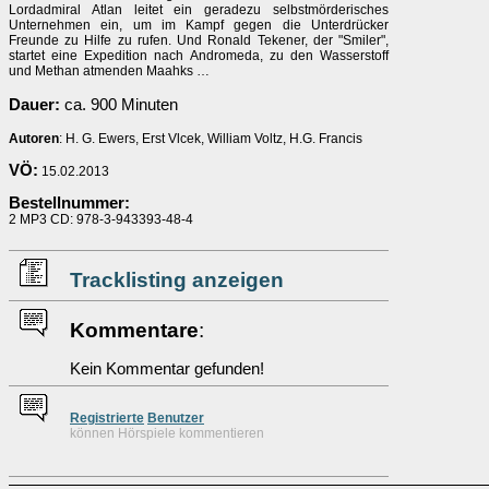
Lordadmiral Atlan leitet ein geradezu selbstmörderisches
Unternehmen ein, um im Kampf gegen die Unterdrücker
Freunde zu Hilfe zu rufen. Und Ronald Tekener, der "Smiler",
startet eine Expedition nach Andromeda, zu den Wasserstoff
und Methan atmenden Maahks …
Dauer:
ca. 900 Minuten
Autoren
: H. G. Ewers, Erst Vlcek, William Voltz, H.G. Francis
VÖ:
15.02.2013
Bestellnummer:
2 MP3 CD: 978-3-943393-48-4
Tracklisting anzeigen
Kommentare
:
Kein Kommentar gefunden!
Re
g
istrierte
Benutzer
können Hörspiele kommentieren