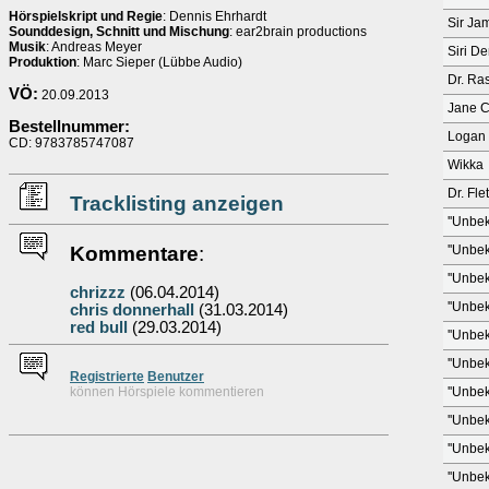
Hörspielskript und Regie
: Dennis Ehrhardt
Sir Ja
Sounddesign, Schnitt und Mischung
: ear2brain productions
Musik
: Andreas Meyer
Siri D
Produktion
: Marc Sieper (Lübbe Audio)
Dr. Ra
VÖ:
20.09.2013
Jane C
Bestellnummer:
Logan 
CD: 9783785747087
Wikka
Dr. Fle
Tracklisting anzeigen
''Unbek
Kommentare
:
''Unbek
''Unbek
chrizzz
(06.04.2014)
''Unbek
chris donnerhall
(31.03.2014)
red bull
(29.03.2014)
''Unbek
''Unbek
Re
g
istrierte
Benutzer
können Hörspiele kommentieren
''Unbek
''Unbek
''Unbek
''Unbek