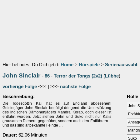
Hier befindest Du Dich jetzt:
Home
>
Hörspiele
>
Serienauswahl
:
John Sinclair
-
86
-
Terror der Tongs (2v2)
(
Lübbe
)
vorherige Folge
<<< | >>>
nächste Folge
Beschreibung:
Rolle
Die Todesgöttin Kali hat es auf England abgesehen!
John S
Geisterjäger John Sinclair benötigt dringend die Unterstützung
des indischen Dämonenjägers Mandra Korab, doch dieser ist
Erzähl
entführt worden. Jetzt stehen John und Suko nicht nur Kalis
grausamen Dienern gegenüber, sondern auch den Entführern –
Ansag
und das sind altbekannte Feinde …
Mandr
Dauer:
62.06 Minuten
Suko