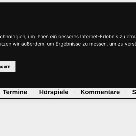
hnologien, um Ihnen ein besseres Internet-Erlebnis zu erm
nutzen wir außerdem, um Ergebnisse zu messen, um zu ve
ndern
Termine
Hörspiele
Kommentare
S
·
·
·