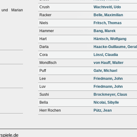
Crush
Wachtveitl, Udo
 und Marian
Racker
Belle, Maximilian
Niels
Fritsch, Thomas
Hammer
Bang, Marek
Hart
Häntsch, Wolfgang
Darla
Haacke-Guillaume, Geral
Cora
Lössl, Claudia
Mondfisch
von Hauff, Walter
Puff
Gahr, Michael
Lee
Friedmann, John
Luv
Friedmann, John
Sushi
Brockmeyer, Claus
Bella
Nicolai, Sibylle
Herr Rochen
Pütz, Jean
spiele.de