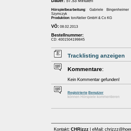
Dauer:
57.53 Minuten
Hörspielbearbeitung
: Gabriele Bingenheimer
Szymczyk
Produktion
: tonAtelier GmbH & Co KG
VÖ:
08.02.2013
Bestellnummer:
CD: 4001504199845
Tracklisting anzeigen
Kommentare
:
Kein Kommentar gefunden!
Re
g
istrierte
Benutzer
können Hörspiele kommentieren
Kontakt:
CHRizzz
| eMail: chrizzz@hoer