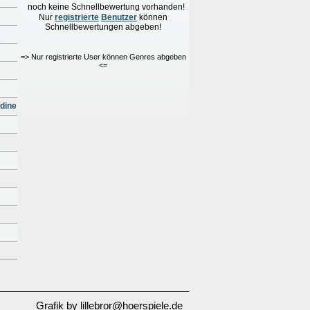
noch keine Schnellbewertung vorhanden!
Nur
re
g
istrierte
Benutzer
können
Schnellbewertungen
abgeben!
=> Nur registrierte User können Genres abgeben
<=
dine
Grafik by lillebror@hoerspiele.de