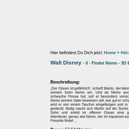
Hier befindest Du Dich jetzt:
Home
>
Hör
Walt Disney
-
0
-
Findet Nemo - 3D 
Beschreibung:
„Der Ozean ist gefährlich', schärft Marlin, der kle
seinem Sohn Nemo ein. Und da Nemo auc
schwache Flosse hat, soll er besonders vorsich
Nemo seinem Vater beweisen will, wie gut er sc
wird er von einem Taucher eingefangen und in
gesteckt. Mutig macht sich Marlin auf die Such
Sohn und erlebt im offenen Ozean eine 
Abenteuer, genau wie Nemo, der im Aquarium a
Freunde findet …