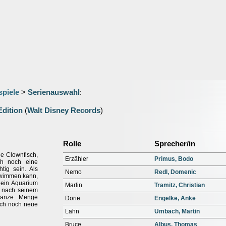
spiele
>
Serienauswahl
:
Edition
(
Walt Disney Records
)
Rolle
Sprecher/in
ine Clownfisch,
Erzähler
Primus, Bodo
h noch eine
tig sein. Als
Nemo
Redl, Domenic
hwimmen kann,
 ein Aquarium
Marlin
Tramitz, Christian
e nach seinem
ganze Menge
Dorie
Engelke, Anke
uch noch neue
Lahn
Umbach, Martin
Bruce
Albus, Thomas