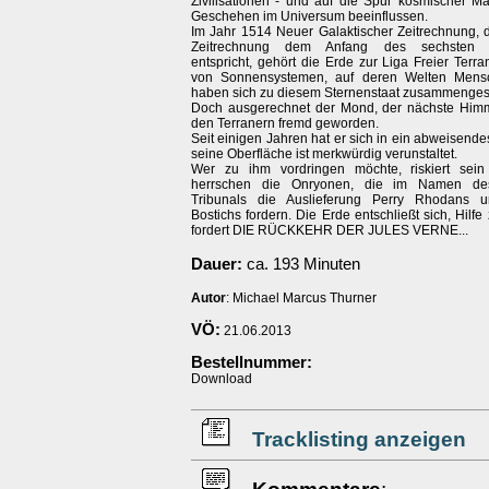
Zivilisationen - und auf die Spur kosmischer Mä
Geschehen im Universum beeinflussen.
Im Jahr 1514 Neuer Galaktischer Zeitrechnung, d
Zeitrechnung dem Anfang des sechsten J
entspricht, gehört die Erde zur Liga Freier Terr
von Sonnensystemen, auf deren Welten Mensc
haben sich zu diesem Sternenstaat zusammenges
Doch ausgerechnet der Mond, der nächste Himme
den Terranern fremd geworden.
Seit einigen Jahren hat er sich in ein abweisendes
seine Oberfläche ist merkwürdig verunstaltet.
Wer zu ihm vordringen möchte, riskiert sein
herrschen die Onryonen, die im Namen des
Tribunals die Auslieferung Perry Rhodans u
Bostichs fordern. Die Erde entschließt sich, Hilfe
fordert DIE RÜCKKEHR DER JULES VERNE...
Dauer:
ca. 193 Minuten
Autor
: Michael Marcus Thurner
VÖ:
21.06.2013
Bestellnummer:
Download
Tracklisting anzeigen