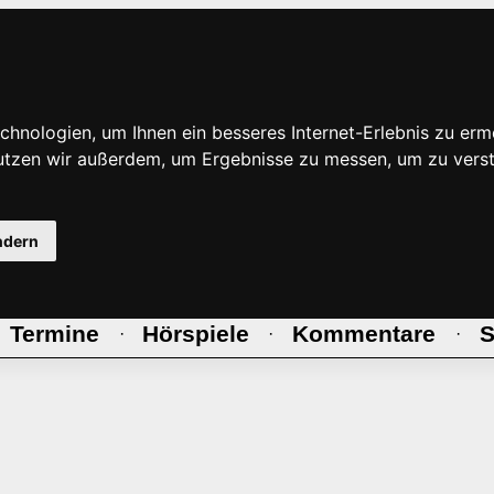
hnologien, um Ihnen ein besseres Internet-Erlebnis zu erm
nutzen wir außerdem, um Ergebnisse zu messen, um zu ve
ndern
Termine
Hörspiele
Kommentare
S
·
·
·