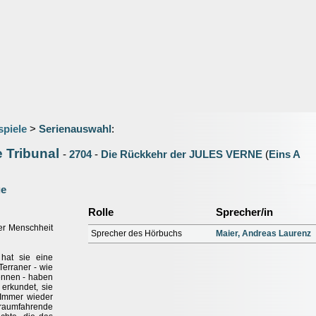
spiele
>
Serienauswahl
:
 Tribunal
-
2704
-
Die Rückkehr der JULES VERNE
(
Eins A
ge
Rolle
Sprecher/in
der Menschheit
Sprecher des Hörbuchs
Maier, Andreas Laurenz
 hat sie eine
Terraner - wie
ennen - haben
 erkundet, sie
 Immer wieder
 raumfahrende