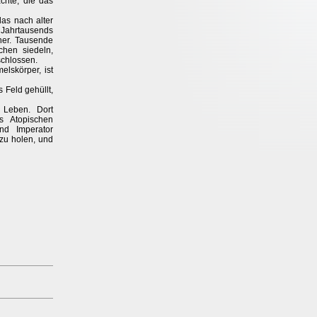
chte, die das
as nach alter
ahrtausends
aner. Tausende
hen siedeln,
chlossen.
lskörper, ist
 Feld gehüllt,
 Leben. Dort
 Atopischen
nd Imperator
 zu holen, und