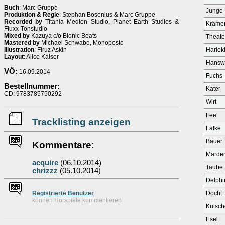
Buch
: Marc Gruppe
Junge
Produktion & Regie
: Stephan Bosenius & Marc Gruppe
Recorded by
Titania Medien Studio, Planet Earth Studios &
Kräme
Fluxx-Tonstudio
Mixed by
Kazuya c/o Bionic Beats
Theate
Mastered by
Michael Schwabe, Monoposto
Illustration
: Firuz Askin
Harlek
Layout
: Alice Kaiser
Hansw
VÖ:
16.09.2014
Fuchs
Bestellnummer:
Kater
CD: 9783785750292
Wirt
Fee
Tracklisting anzeigen
Falke
Bauer
Kommentare
:
Marde
acquire
(06.10.2014)
Taube
chrizzz
(05.10.2014)
Delphi
Re
g
istrierte
Benutzer
Docht
können Hörspiele kommentieren
Kutsch
Esel