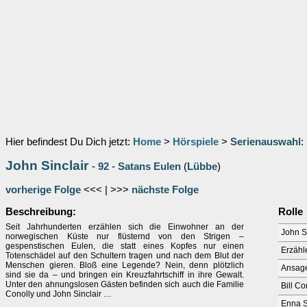
Hier befindest Du Dich jetzt:
Home
>
Hörspiele
>
Serienauswahl
:
John Sinclair
-
92
-
Satans Eulen
(
Lübbe
)
vorherige Folge
<<< | >>>
nächste Folge
Beschreibung:
Rolle
Seit Jahrhunderten erzählen sich die Einwohner an der
John S
norwegischen Küste nur flüsternd von den Strigen –
gespenstischen Eulen, die statt eines Kopfes nur einen
Erzähl
Totenschädel auf den Schultern tragen und nach dem Blut der
Menschen gieren. Bloß eine Legende? Nein, denn plötzlich
Ansag
sind sie da – und bringen ein Kreuzfahrtschiff in ihre Gewalt.
Unter den ahnungslosen Gästen befinden sich auch die Familie
Bill Co
Conolly und John Sinclair …
Enna S