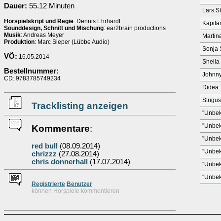
Dauer:
55.12 Minuten
Lars S
Hörspielskript und Regie
: Dennis Ehrhardt
Kapitä
Sounddesign, Schnitt und Mischung
: ear2brain productions
Musik
: Andreas Meyer
Martin
Produktion
: Marc Sieper (Lübbe Audio)
Sonja 
VÖ:
16.05.2014
Sheila
Bestellnummer:
Johnny
CD: 9783785749234
Didea
Strigus
Tracklisting anzeigen
''Unbek
''Unbek
Kommentare
:
''Unbek
red bull
(08.09.2014)
''Unbek
chrizzz
(27.08.2014)
chris donnerhall
(17.07.2014)
''Unbek
''Unbek
Re
g
istrierte
Benutzer
können Hörspiele kommentieren