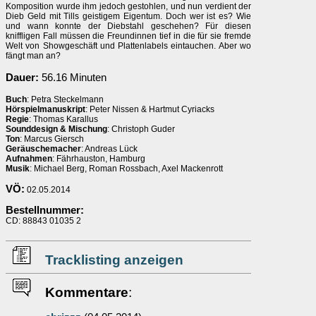
Komposition wurde ihm jedoch gestohlen, und nun verdient der
Dieb Geld mit Tills geistigem Eigentum. Doch wer ist es? Wie
und wann konnte der Diebstahl geschehen? Für diesen
kniffligen Fall müssen die Freundinnen tief in die für sie fremde
Welt von Showgeschäft und Plattenlabels eintauchen. Aber wo
fängt man an?
Dauer:
56.16 Minuten
Buch
: Petra Steckelmann
Hörspielmanuskript
: Peter Nissen & Hartmut Cyriacks
Regie
: Thomas Karallus
Sounddesign & Mischung
: Christoph Guder
Ton
: Marcus Giersch
Geräuschemacher
: Andreas Lück
Aufnahmen
: Fährhauston, Hamburg
Musik
: Michael Berg, Roman Rossbach, Axel Mackenrott
VÖ:
02.05.2014
Bestellnummer:
CD: 88843 01035 2
Tracklisting anzeigen
Kommentare
: