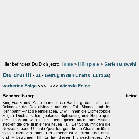
Hier befindest Du Dich jetzt:
Home
>
Hörspiele
>
Serienauswahl
:
Die drei !!!
-
31
-
Betrug in den Charts
(
Europa
)
vorherige Folge
<<< | >>>
nächste Folge
Beschreibung:
keine
Kim, Franzi und Marie fahren nach Hamburg, denn Jo – ein
Bekannter der Detektivinnen aus dem Fall ‚Skandal auf der
Rennbahn' – hat sie eingeladen. Er will ihnen die Elbmetropole
zeigen. Doch aus dem geplanten Sightseeing und Shopping in
der Großstadt wird nichts, denn gleich nach ihrer Ankunft
stecken die drei !!! in einem neuen Fall. Der Song, mit dem die
Newcomerband Ultimate Question gerade die Charts erstürmt,
stammt nicht von ihnen! Der Urheber ist vielmehr Jos Cousin
und Mitbewohner Till. Er hat diesen Hit geschrieben. Die