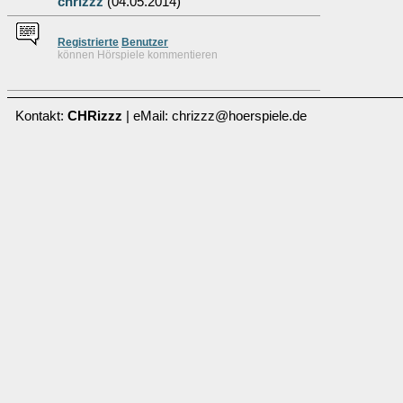
chrizzz
(04.05.2014)
Re
g
istrierte
Benutzer
können Hörspiele kommentieren
Kontakt:
CHRizzz
| eMail: chrizzz@hoerspiele.de