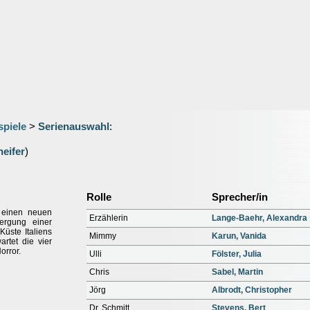
spiele
>
Serienauswahl
:
eifer
)
Rolle
Sprecher/in
 einen neuen
Erzählerin
Lange-Baehr, Alexandra
ergung einer
Küste Italiens
Mimmy
Karun, Vanida
rtet die vier
orror.
Ulli
Fölster, Julia
Chris
Sabel, Martin
Jörg
Albrodt, Christopher
Dr. Schmitt
Stevens, Bert