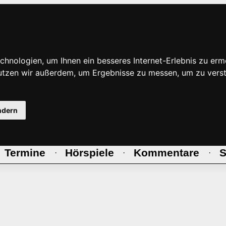
hnologien, um Ihnen ein besseres Internet-Erlebnis zu erm
nutzen wir außerdem, um Ergebnisse zu messen, um zu ve
ndern
Termine
Hörspiele
Kommentare
S
·
·
·