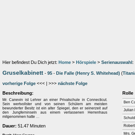
Hier befindest Du Dich jetzt:
Home
>
Hörspiele
>
Serienauswahl
:
Gruselkabinett
-
95
-
Die Falle (Henry S. Whitehead)
(
Titan
vorherige Folge
<<< | >>>
nächste Folge
Beschreibung:
Rolle
Mr. Canevin ist Lehrer an einer Privatschule in Connecticut.
Ben C
Sein wertvollster und von seinen Schülern am meisten
bewunderter Besitz ist ein alter Spiegel, den er seinerzeit auf
Julian
den Jungferninseln aus einem verlassenen Herrenhaus
mitgenommen hatte …
Schuld
Dauer:
51.47 Minuten
Robert
Mrs. G