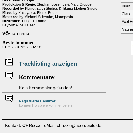
Buch
: Marc Gruppe
Produktion & Regie
: Stephan Bosenius & Marc Gruppe
Brian
Recorded by
Planet Earth Studios & Titania Medien Studio
Mixed by
Kazuya c/o Bionic Beats
Clark
Mastered by
Michael Schwabe, Monoposto
Illustration
: Ertugrul Edirne
Axel H
Layout
: Alice Kaiser
Magnu
VÖ:
14.11.2014
Bestellnummer:
CD: 978-3-7857-5027-8
Tracklisting anzeigen
Kommentare
:
Kein Kommentar gefunden!
Re
g
istrierte
Benutzer
können Hörspiele kommentieren
Kontakt:
CHRizzz
| eMail: chrizzz@hoerspiele.de