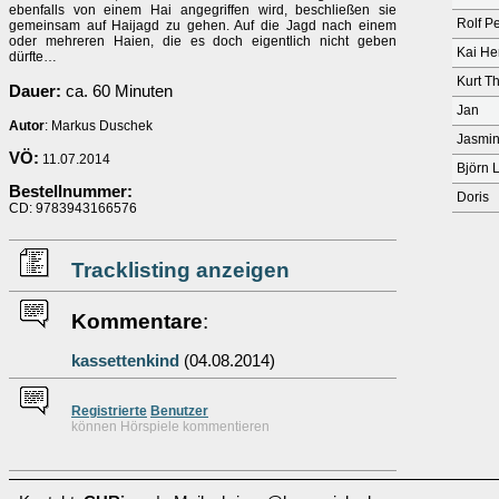
ebenfalls von einem Hai angegriffen wird, beschließen sie
Rolf P
gemeinsam auf Haijagd zu gehen. Auf die Jagd nach einem
oder mehreren Haien, die es doch eigentlich nicht geben
Kai Her
dürfte…
Kurt T
Dauer:
ca. 60 Minuten
Jan
Autor
: Markus Duschek
Jasmin
VÖ:
11.07.2014
Björn 
Bestellnummer:
Doris
CD: 9783943166576
Tracklisting anzeigen
Kommentare
:
kassettenkind
(04.08.2014)
Re
g
istrierte
Benutzer
können Hörspiele kommentieren