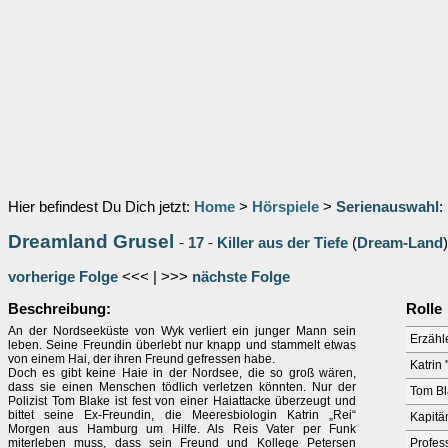
Hier befindest Du Dich jetzt:
Home
>
Hörspiele
>
Serienauswahl
:
Dreamland Grusel
-
17
-
Killer aus der Tiefe
(
Dream-Land
)
vorherige Folge
<<< | >>>
nächste Folge
Beschreibung:
Rolle
An der Nordseeküste von Wyk verliert ein junger Mann sein
Erzähl
leben. Seine Freundin überlebt nur knapp und stammelt etwas
von einem Hai, der ihren Freund gefressen habe.
Katrin 
Doch es gibt keine Haie in der Nordsee, die so groß wären,
dass sie einen Menschen tödlich verletzen könnten. Nur der
Tom Bl
Polizist Tom Blake ist fest von einer Haiattacke überzeugt und
bittet seine Ex-Freundin, die Meeresbiologin Katrin „Rei“
Kapitä
Morgen aus Hamburg um Hilfe. Als Reis Vater per Funk
miterleben muss, dass sein Freund und Kollege Petersen
Profess