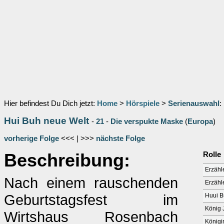
Hier befindest Du Dich jetzt:
Home
>
Hörspiele
>
Serienauswahl
:
Hui Buh neue Welt
-
21
-
Die verspukte Maske
(
Europa
)
vorherige Folge
<<< | >>>
nächste Folge
Beschreibung:
Rolle
Erzähle
Nach einem rauschenden
Erzähl
Geburtstagsfest im
Huui 
König J
Wirtshaus Rosenbach
Königi