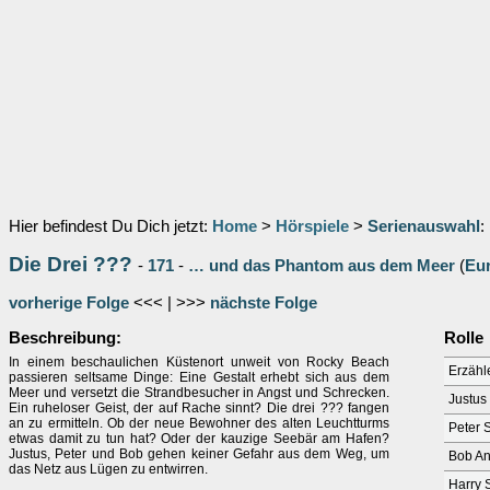
Hier befindest Du Dich jetzt:
Home
>
Hörspiele
>
Serienauswahl
:
Die Drei ???
-
171
-
… und das Phantom aus dem Meer
(
Eu
vorherige Folge
<<< | >>>
nächste Folge
Beschreibung:
Rolle
In einem beschaulichen Küstenort unweit von Rocky Beach
Erzähl
passieren seltsame Dinge: Eine Gestalt erhebt sich aus dem
Meer und versetzt die Strandbesucher in Angst und Schrecken.
Justus
Ein ruheloser Geist, der auf Rache sinnt? Die drei ??? fangen
an zu ermitteln. Ob der neue Bewohner des alten Leuchtturms
Peter 
etwas damit zu tun hat? Oder der kauzige Seebär am Hafen?
Justus, Peter und Bob gehen keiner Gefahr aus dem Weg, um
Bob A
das Netz aus Lügen zu entwirren.
Harry 