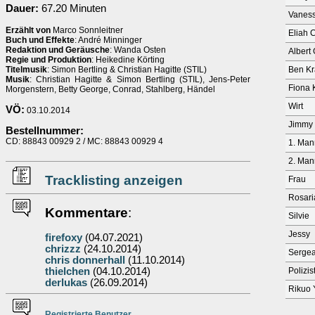
Dauer:
67.20 Minuten
Vaness
Erzählt von
Marco Sonnleitner
Eliah C
Buch und Effekte
: André Minninger
Redaktion und Geräusche
: Wanda Osten
Albert
Regie und Produktion
: Heikedine Körting
Titelmusik
: Simon Bertling & Christian Hagitte (STIL)
Ben K
Musik
: Christian Hagitte & Simon Bertling (STIL), Jens-Peter
Fiona 
Morgenstern, Betty George, Conrad, Stahlberg, Händel
Wirt
VÖ:
03.10.2014
Jimmy 
Bestellnummer:
CD: 88843 00929 2 / MC: 88843 00929 4
1. Man
2. Man
Tracklisting anzeigen
Frau
Rosari
Kommentare
:
Silvie
Jessy
firefoxy
(04.07.2021)
chrizzz
(24.10.2014)
Sergea
chris donnerhall
(11.10.2014)
thielchen
(04.10.2014)
Polizis
derlukas
(26.09.2014)
Rikuo
Re
g
istrierte
Benutzer