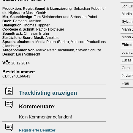
Jon Or
Produktion, Regie, Sound & Lizenzierung
: Sebastian Pobot für
die Highscore Music GmbH
Martin
Mix, Sounddesign
: Tom Steinbrecher und Sebastian Pobot
Buch
: Edmond Hamlton
Sylvan
Dialogbuch
: Thomas Tippner
Co-Regie & Schnitt
: Patrick Holtheuer
Mann 
Soundtrack
: Christian Bruhn
Mann 
Zusätzliche Score-Musik
: Ambitus
Sprachaufnahmen
: Media Paten (Berlin), Multicore Productions
Eldred
(Hamburg)
Aufgenommen von
: Marko Peter Bachmann, Steven Schulze
Joan L
Design
: Lars Vollbrecht
Lucas 
VÖ:
20.12.2014
Guro
Bestellnummer:
Jovian
CD: 3943166643
Frau
Tracklisting anzeigen
Kommentare
:
Kein Kommentar gefunden!
Re
g
istrierte
Benutzer