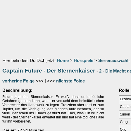
Hier befindest Du Dich jetzt:
Home
>
Hörspiele
>
Serienauswahl
:
Captain Future - Der Sternenkaiser
-
2
-
Die Macht d
vorherige Folge
<<< | >>>
nächste Folge
Beschreibung:
Rolle
Future jagt den Sternenkaiser. Er weiß, dass er in tödliche
Erzähl
Gefahren geraten kann, wenn er versucht dem heimtückischen
Verbrecher das Handwerk zu legen. Trotzdem aber reist er zum
Captai
Jupiter, um die Verfolgung des Mannes aufzunehmen, der so
viele Menschen ins Chaos gestürzt hat. Das, was Future nicht
Simon 
weiß - der Sternenkaiser erwartet ihn und hat eine tödliche Falle
für ihn vorbereitet.
Grag
Otto
Dauer:
72.34 Minuten