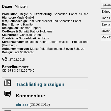
Sylvan
Dauer:
Minuten
Eldred
Produktion, Regie & Lizenzierung
: Sebastian Pobot für die
Highscore Music GmbH
Joan L
Mix, Sounddesign
: Tom Steinbrecher und Sebastian Pobot
Buch
: Edmond Hamlton
Ezella
Dialogbuch
: Thomas Tippner
Jovian
Co-Regie & Schnitt
: Patrick Holtheuer
Soundtrack
: Christian Bruhn
Mark 
Zusätzliche Score-Musik
: Ambitus
Sprachaufnahmen
: Media Paten (Berlin), Multicore Productions
(Hamburg)
Aufgenommen von
: Marko Peter Bachmann, Steven Schulze
Design
: Lars Vollbrecht
VÖ:
27.02.2015
Bestellnummer:
CD: 978-3-943166-70-5
Tracklisting anzeigen
Kommentare
:
chrizzz
(23.08.2015)