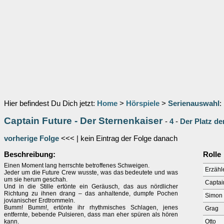
Hier befindest Du Dich jetzt:
Home
>
Hörspiele
>
Serienauswahl
:
Captain Future - Der Sternenkaiser
-
4
-
Der Platz de
vorherige Folge
<<< | kein Eintrag der Folge danach
Beschreibung:
Rolle
Einen Moment lang herrschte betroffenes Schweigen.
Erzähl
Jeder um die Future Crew wusste, was das bedeutete und was
um sie herum geschah.
Captai
Und in die Stille ertönte ein Geräusch, das aus nördlicher
Richtung zu ihnen drang – das anhaltende, dumpfe Pochen
Simon 
jovianischer Erdtrommeln.
Bumm! Bumm!, ertönte ihr rhythmisches Schlagen, jenes
Grag
entfernte, bebende Pulsieren, dass man eher spüren als hören
kann.
Otto