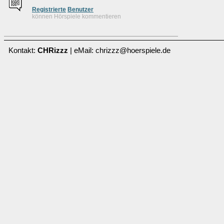
Re
g
istrierte
Benutzer
können Hörspiele kommentieren
Kontakt:
CHRizzz
| eMail: chrizzz@hoerspiele.de