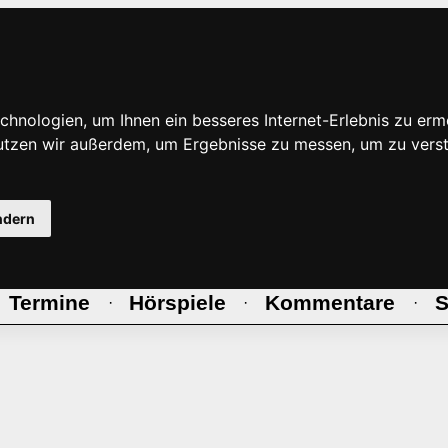
hnologien, um Ihnen ein besseres Internet-Erlebnis zu erm
nutzen wir außerdem, um Ergebnisse zu messen, um zu ve
ndern
Termine
Hörspiele
Kommentare
S
·
·
·