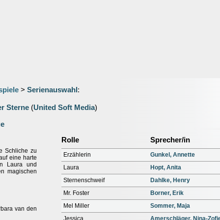
spiele
>
Serienauswahl
:
er Sterne
(
United Soft Media
)
ge
Rolle
Sprecher/in
e Schliche zu
Erzählerin
Gunkel, Annette
uf eine harte
en Laura und
Laura
Hopt, Anita
en magischen
Sternenschweif
Dahlke, Henry
Mr. Foster
Borner, Erik
Mel Miller
Sommer, Maja
rbara van den
Jessica
Amerschläger, Nina-Zofi