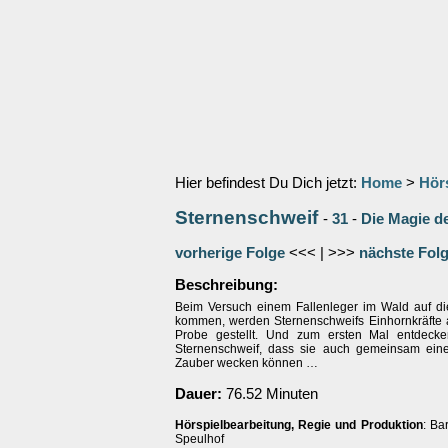
Hier befindest Du Dich jetzt:
Home
>
Hör
Sternenschweif
-
31
-
Die Magie d
vorherige Folge
<<< | >>>
nächste Fol
Beschreibung:
Beim Versuch einem Fallenleger im Wald auf di
kommen, werden Sternenschweifs Einhornkräfte a
Probe gestellt. Und zum ersten Mal entdeck
Sternenschweif, dass sie auch gemeinsam ein
Zauber wecken können …
Dauer:
76.52 Minuten
Hörspielbearbeitung, Regie und Produktion
: Ba
Speulhof