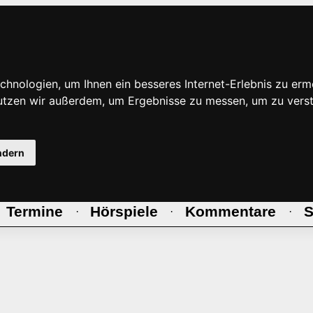
hnologien, um Ihnen ein besseres Internet-Erlebnis zu erm
nutzen wir außerdem, um Ergebnisse zu messen, um zu ve
ndern
Termine
Hörspiele
Kommentare
S
·
·
·