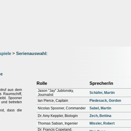
spiele
>
Serienauswahl
:
ge
Rolle
Sprecher/in
otruf aus dem
Jason ''Jay'' Jublonsky,
Schäfer, Martin
s Raumschiff,
Journalist
eibt. Spooner
Ian Pierce, Captain
Piedesack, Gordon
 und betreten
Nicolas Spooner, Commander
Sabel, Martin
est, dass die
Dr. Amy Keppler, Biologin
Zech, Bettina
Thomas Sabian, Ingenier
Missler, Robert
Dr. Francis Copeland,