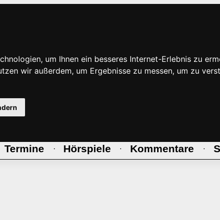
hnologien, um Ihnen ein besseres Internet-Erlebnis zu erm
nutzen wir außerdem, um Ergebnisse zu messen, um zu ve
ndern
Termine
Hörspiele
Kommentare
S
·
·
·