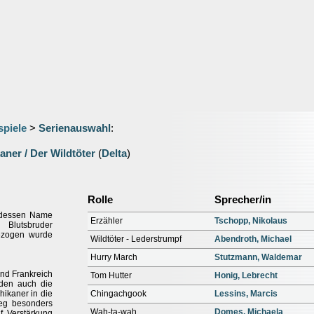
spiele
>
Serienauswahl
:
aner / Der Wildtöter
(
Delta
)
Rolle
Sprecher/in
 dessen Name
Erzähler
Tschopp, Nikolaus
 Blutsbruder
ezogen wurde
Wildtöter - Lederstrumpf
Abendroth, Michael
Hurry March
Stutzmann, Waldemar
nd Frankreich
Tom Hutter
Honig, Lebrecht
rden auch die
ikaner in die
Chingachgook
Lessins, Marcis
ieg besonders
Wah-ta-wah
Domes, Michaela
f Verstärkung