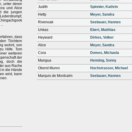
n, unter deren
Judith
Spinnler, Kathrin
ora und Alice
nd die jungen
Hetty
Meyer, Sandra
ederstrumpf,
 Chingachgook
Rivenoak
Seebauer, Hannes
..
Unkas
Ebert, Matthias
erfahren, dass
Heyward
Dirkes, Volker
iden Töchtern
urg wohnt, von
Alice
Meyer, Sandra
zu Hilfe. Tom
Cora
Domes, Michaela
einer weiteren
genschaft der
Mangua
Henning, Sonny
ung, doch die
ter aus Rache
Oberst Munro
Hochstrasser, Michael
st in die Hände
en wird, kann
Marquis de Montcalm
Seebauer, Hannes
nnen.