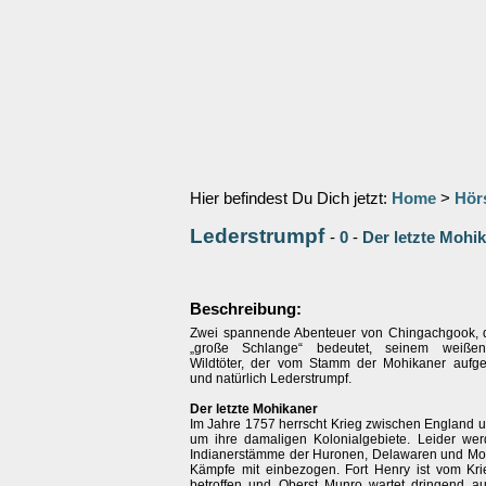
Hier befindest Du Dich jetzt:
Home
>
Hör
Lederstrumpf
-
0
-
Der letzte Mohik
Beschreibung:
Zwei spannende Abenteuer von Chingachgook,
„große Schlange“ bedeutet, seinem weißen
Wildtöter, der vom Stamm der Mohikaner aufg
und natürlich Lederstrumpf.
Der letzte Mohikaner
Im Jahre 1757 herrscht Krieg zwischen England u
um ihre damaligen Kolonialgebiete. Leider we
Indianerstämme der Huronen, Delawaren und Moh
Kämpfe mit einbezogen. Fort Henry ist vom Kr
betroffen und Oberst Munro wartet dringend au