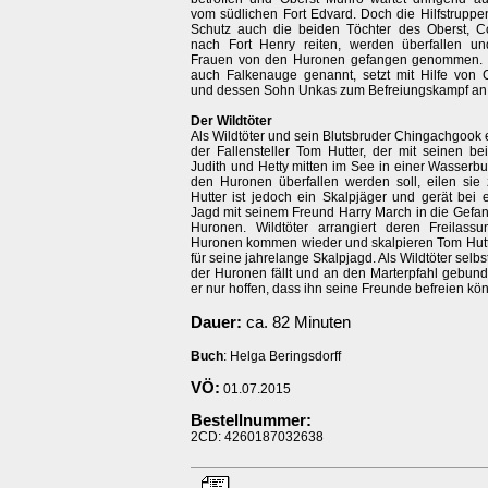
vom südlichen Fort Edvard. Doch die Hilfstruppe
Schutz auch die beiden Töchter des Oberst, C
nach Fort Henry reiten, werden überfallen u
Frauen von den Huronen gefangen genommen. L
auch Falkenauge genannt, setzt mit Hilfe von
und dessen Sohn Unkas zum Befreiungskampf an .
Der Wildtöter
Als Wildtöter und sein Blutsbruder Chingachgook 
der Fallensteller Tom Hutter, der mit seinen be
Judith und Hetty mitten im See in einer Wasserb
den Huronen überfallen werden soll, eilen sie 
Hutter ist jedoch ein Skalpjäger und gerät bei 
Jagd mit seinem Freund Harry March in die Gefan
Huronen. Wildtöter arrangiert deren Freilass
Huronen kommen wieder und skalpieren Tom Hut
für seine jahrelange Skalpjagd. Als Wildtöter selb
der Huronen fällt und an den Marterpfahl gebund
er nur hoffen, dass ihn seine Freunde befreien kö
Dauer:
ca. 82 Minuten
Buch
: Helga Beringsdorff
VÖ:
01.07.2015
Bestellnummer:
2CD: 4260187032638