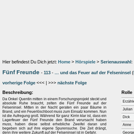
Hier befindest Du Dich jetzt:
Home
>
Hörspiele
>
Serienauswahl
:
Fünf Freunde
-
113
-
… und das Feuer auf der Felseninsel
(
vorherige Folge
<<< | >>>
nächste Folge
Beschreibung:
Rolle
Da Onkel Quentin mitten in einem Forschungsprojekt steckt und
Erzähl
absolute Ruhe braucht, zelten die Fünf Freunde auf der
Felseninsel. Mitten in der Nacht geraten ein paar Bäume in
Julian
Brand, und ein Feuerlöschboot muss zum Einsatz kommen. Nun
ist die Aufregung groß. Während für ganz Kirrin klar ist, dass ein
Dick
Lagerfeuer der Fünf Freunde den Brand verursacht haben
muss, haben diese selbst erhebliche Zweifel daran und
Anne
begeben sich auf ihre eigene Spurensuche. Die Zeit drängt,
denn ihre weitere Zukunft auf der Felseninsel ist in Gefahr.
Georg