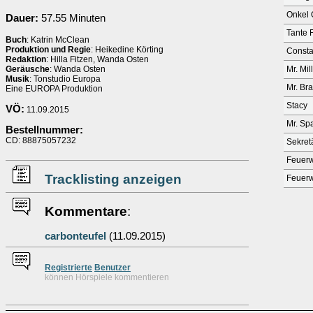
Onkel 
Dauer:
57.55 Minuten
Tante 
Buch
: Katrin McClean
Produktion und Regie
: Heikedine Körting
Consta
Redaktion
: Hilla Fitzen, Wanda Osten
Geräusche
: Wanda Osten
Mr. Mil
Musik
: Tonstudio Europa
Mr. Br
Eine EUROPA Produktion
Stacy
VÖ:
11.09.2015
Mr. Sp
Bestellnummer:
CD: 88875057232
Sekret
Feuer
Tracklisting anzeigen
Feuer
Kommentare
:
carbonteufel
(11.09.2015)
Re
g
istrierte
Benutzer
können Hörspiele kommentieren