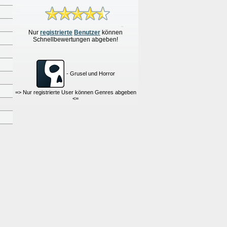
Nur
re
g
istrierte
Benutzer
können
Schnellbewertungen
abgeben!
- Grusel und Horror
=> Nur registrierte User können Genres abgeben
<=