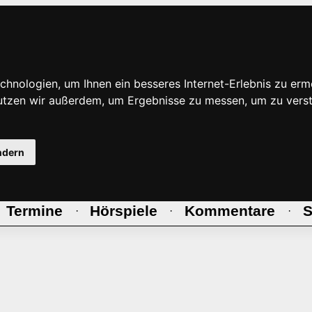
hnologien, um Ihnen ein besseres Internet-Erlebnis zu erm
nutzen wir außerdem, um Ergebnisse zu messen, um zu ve
ndern
Termine
Hörspiele
Kommentare
S
·
·
·