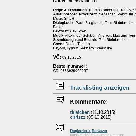
Dauer:
60.55 Minuten
Regie & Produktion
: Thomas Birker und Tom Stei
Ausführender Produzent
: Sebastian Pobot für 
Music GmbH
Dialogbuch
: Paul Burghardt, Tom Steinbreche
Birker
Lektorat
: Alex Streb
Musik
: Alexander Schiborr, Andreas Max und Tom
Sounddesign und Endmix
: Tom Steinbrecher
Cover
: Daniel Theilen
Layout, Typo & Satz
: Ivo Scheloske
VÖ:
09.10.2015
Bestellnummer:
CD: 9783939066057
Tracklisting anzeigen
Kommentare
:
thielchen
(11.10.2015)
chrizzz
(05.10.2015)
Re
g
istrierte
Benutzer
können Hörspiele kommentieren