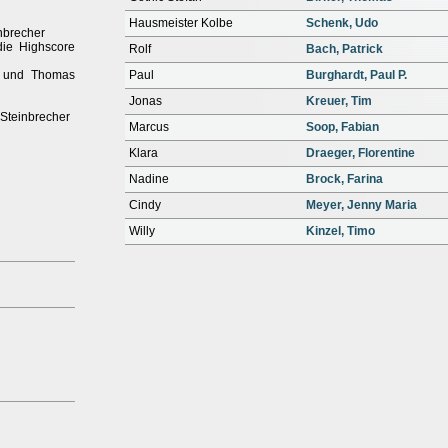
Hausmeister Kolbe
Schenk, Udo
nbrecher
die Highscore
Rolf
Bach, Patrick
r und Thomas
Paul
Burghardt, Paul P.
Jonas
Kreuer, Tim
 Steinbrecher
Marcus
Soop, Fabian
Klara
Draeger, Florentine
Nadine
Brock, Farina
Cindy
Meyer, Jenny Maria
Willy
Kinzel, Timo