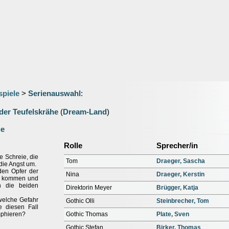
spiele
>
Serienauswahl
:
der Teufelskrähe
(
Dream-Land
)
ge
Rolle
Sprecher/in
 Schreie, die
Tom
Draeger, Sascha
 die Angst um.
den Opfer der
Nina
Draeger, Kerstin
zu kommen und
n die beiden
Direktorin Meyer
Brügger, Katja
welche Gefahr
Gothic Olli
Steinbrecher, Tom
e diesen Fall
mphieren?
Gothic Thomas
Plate, Sven
Gothic Stefan
Birker, Thomas