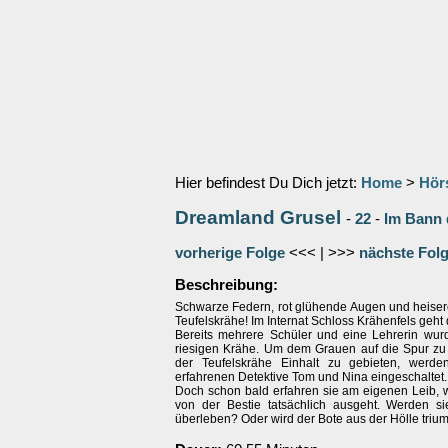
Hier befindest Du Dich jetzt:
Home
>
Hör
Dreamland Grusel
-
22
-
Im Bann 
vorherige Folge
<<< | >>>
nächste Fol
Beschreibung:
Schwarze Federn, rot glühende Augen und heisere
Teufelskrähe! Im Internat Schloss Krähenfels geht
Bereits mehrere Schüler und eine Lehrerin wur
riesigen Krähe. Um dem Grauen auf die Spur 
der Teufelskrähe Einhalt zu gebieten, werde
erfahrenen Detektive Tom und Nina eingeschaltet.
Doch schon bald erfahren sie am eigenen Leib, 
von der Bestie tatsächlich ausgeht. Werden si
überleben? Oder wird der Bote aus der Hölle triu