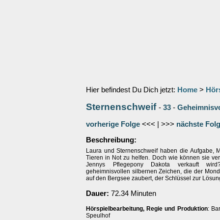
Hier befindest Du Dich jetzt:
Home
>
Hör
Sternenschweif
-
33
-
Geheimnisvo
vorherige Folge
<<< | >>>
nächste Fol
Beschreibung:
Laura und Sternenschweif haben die Aufgabe,
Tieren in Not zu helfen. Doch wie können sie ve
Jennys Pflegepony Dakota verkauft wir
geheimnisvollen silbernen Zeichen, die der Mond
auf den Bergsee zaubert, der Schlüssel zur Lösu
Dauer:
72.34 Minuten
Hörspielbearbeitung, Regie und Produktion
: Ba
Speulhof