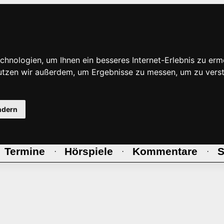
hnologien, um Ihnen ein besseres Internet-Erlebnis zu erm
nutzen wir außerdem, um Ergebnisse zu messen, um zu ve
ndern
Termine
Hörspiele
Kommentare
S
·
·
·