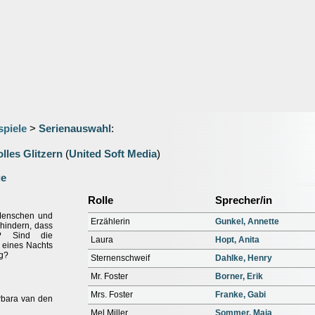
spiele
>
Serienauswahl
:
lles Glitzern
(
United Soft Media
)
ge
Rolle
Sprecher/in
 Menschen und
Erzählerin
Gunkel, Annette
rhindern, dass
d? Sind die
Laura
Hopt, Anita
 eines Nachts
ng?
Sternenschweif
Dahlke, Henry
Mr. Foster
Borner, Erik
Mrs. Foster
Franke, Gabi
rbara van den
Mel Miller
Sommer, Maja