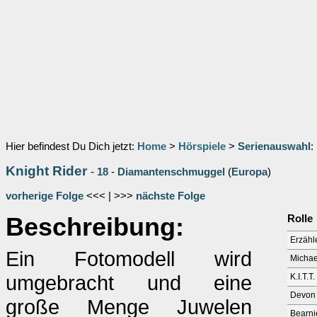
Hier befindest Du Dich jetzt:
Home
>
Hörspiele
>
Serienauswahl
:
Knight Rider
-
18
-
Diamantenschmuggel
(
Europa
)
vorherige Folge
<<< | >>>
nächste Folge
Beschreibung:
Rolle
Erzähl
Ein Fotomodell wird
Michae
umgebracht und eine
K.I.T.T.
Devon 
große Menge Juwelen
Bearni