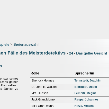
spiele
>
Serienauswahl
:
en Fälle des Meisterdetektivs
-
24
-
Das gelbe Gesicht
ge
Rolle
Sprecher/in
enster seines
Sherlock Holmes
Tennstedt, Joachim
iches gelbes
e Frau seltsam
Dr. John H. Watson
Bierstedt, Detlef
as Dunkel zu
Mrs. Hudson
Lemnitz, Regina
Jack Grant Munro
Raspe, Johannes
Effie Grant Munro
Hinze, Melanie