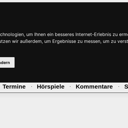
hnologien, um Ihnen ein besseres Internet-Erlebnis zu erm
nutzen wir außerdem, um Ergebnisse zu messen, um zu ve
ndern
Termine
Hörspiele
Kommentare
S
·
·
·