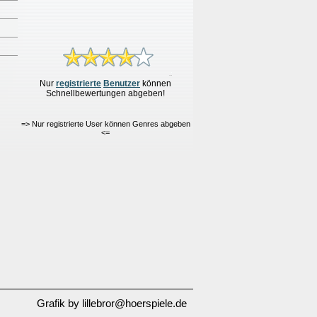
Nur
re
g
istrierte
Benutzer
können
Schnellbewertungen
abgeben!
=> Nur registrierte User können Genres abgeben
<=
Grafik by lillebror@hoerspiele.de