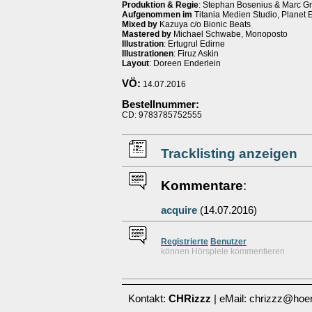
Produktion & Regie
: Stephan Bosenius & Marc G
Aufgenommen im
Titania Medien Studio, Planet E
Mixed by
Kazuya c/o Bionic Beats
Mastered by
Michael Schwabe, Monoposto
Illustration
: Ertugrul Edirne
Illustrationen
: Firuz Askin
Layout
: Doreen Enderlein
VÖ:
14.07.2016
Bestellnummer:
CD: 9783785752555
Tracklisting anzeigen
Kommentare
:
acquire
(14.07.2016)
Re
g
istrierte
Benutzer
können Hörspiele kommentieren
Kontakt:
CHRizzz
| eMail: chrizzz@hoer