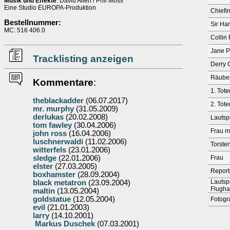
Musik und Effekte
: David Allen / Phil Moss
Eine Studio EUROPA-Produktion
Chiefi
Bestellnummer:
Sir Ha
MC: 516 406.0
Collin 
Jane P
Tracklisting anzeigen
Derry 
Räube
Kommentare
:
1. Tot
theblackadder
(06.07.2017)
2. Tot
mr. murphy
(31.05.2009)
derlukas
(20.02.2008)
Lautsp
tom fawley
(30.04.2006)
Frau m
john ross
(16.04.2006)
luschnerwaldi
(11.02.2006)
Torste
witterfels
(23.01.2006)
sledge
(22.01.2006)
Frau
elster
(27.03.2005)
Report
boxhamster
(28.09.2004)
Lautsp
black metatron
(23.09.2004)
Flugha
maltin
(13.05.2004)
goldstatue
(12.05.2004)
Fotogr
evil
(21.01.2003)
larry
(14.10.2001)
Markus Duschek
(07.03.2001)