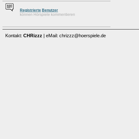
Re
g
istrierte
Benutzer
können Hörspiele kommentieren
Kontakt:
CHRizzz
| eMail: chrizzz@hoerspiele.de