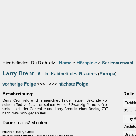
Hier befindest Du Dich jetzt:
Home
>
Hörspiele
>
Serienauswahl
:
Larry Brent
-
6
-
Im Kabinett des Grauens
(
Europa
)
vorherige Folge
<<< | >>>
nächste Folge
Beschreibung:
Rolle
Derry Cromfield wird hingerichtet. In der letzten Sekunde vor
Erzähl
seinem Tod verflucht er seinen Henker! Zwanzig Jahre später
stehen sich der Gehenkte und Larry Brent in einer Boeing 707
Zeitan
nach New York gegenüber…
Larry 
Dauer:
ca. 52 Minuten
Archib
Buch
: Charly Graul
Silvia