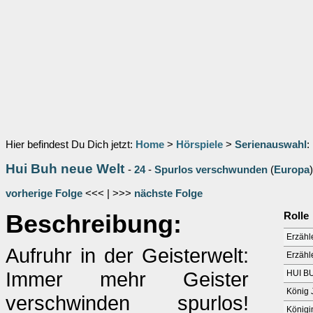
Hier befindest Du Dich jetzt:
Home
>
Hörspiele
>
Serienauswahl
:
Hui Buh neue Welt
-
24
-
Spurlos verschwunden
(
Europa
)
vorherige Folge
<<< | >>>
nächste Folge
Beschreibung:
Rolle
Erzähle
Aufruhr in der Geisterwelt:
Erzähl
Immer mehr Geister
HUI B
König J
verschwinden spurlos!
Königi