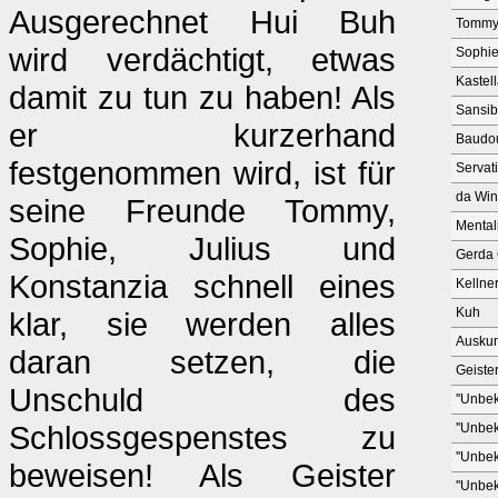
Ausgerechnet Hui Buh
Tomm
wird verdächtigt, etwas
Sophi
Kastel
damit zu tun zu haben! Als
Sansib
er kurzerhand
Baudo
festgenommen wird, ist für
Servat
da Win
seine Freunde Tommy,
Mental
Sophie, Julius und
Gerda 
Konstanzia schnell eines
Kellne
Kuh
klar, sie werden alles
Ausku
daran setzen, die
Geiste
Unschuld des
''Unbek
Schlossgespenstes zu
''Unbek
''Unbek
beweisen! Als Geister
''Unbek