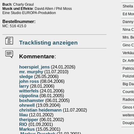
Buch
: Charly Graul
Sheila
Musik und Effekte
: David Allen / Phil Moss
Eine Studio EUROPA-Produktion
Ed Mo
Bestellnummer:
Danny
MC: 516 415.0
Nina Ca
Mrs. B
Tracklisting anzeigen
Gino Ca
Verkäu
Kommentare
:
Dr. Art
hoerspiel_jens
(24.01.2026)
Patrici
mr. murphy
(11.07.2010)
sledge
(26.05.2006)
Polizis
john ross
(08.04.2006)
Big Da
larry
(28.01.2006)
witterfels
(24.01.2006)
Count
cippolina
(08.01.2005)
Radios
boxhamster
(06.01.2005)
ohrwell
(19.09.2004)
Ginos 
christian heidemann
(11.07.2002)
lilau
(12.01.2002)
weitere
theripper
(06.01.2002)
Dougl
RIO
(01.09.2001)
Markus
(15.05.2001)