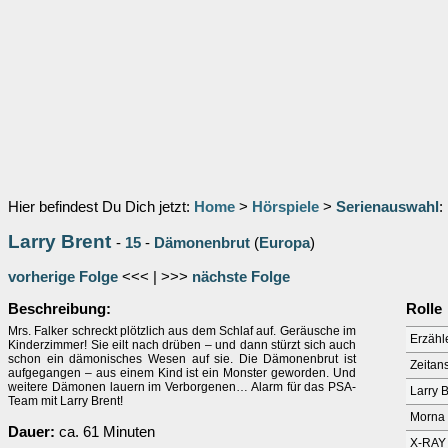
Hier befindest Du Dich jetzt:
Home
>
Hörspiele
>
Serienauswahl
:
Larry Brent
-
15
-
Dämonenbrut
(
Europa
)
vorherige Folge
<<< | >>>
nächste Folge
Beschreibung:
Rolle
Mrs. Falker schreckt plötzlich aus dem Schlaf auf. Geräusche im
Erzähl
Kinderzimmer! Sie eilt nach drüben – und dann stürzt sich auch
schon ein dämonisches Wesen auf sie. Die Dämonenbrut ist
Zeitan
aufgegangen – aus einem Kind ist ein Monster geworden. Und
weitere Dämonen lauern im Verborgenen… Alarm für das PSA-
Larry 
Team mit Larry Brent!
Morna
Dauer:
ca. 61 Minuten
X-RAY 