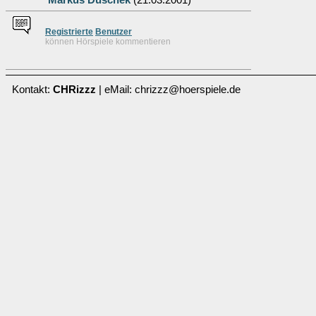
Markus Duschek
(21.03.2001)
Re
g
istrierte
Benutzer
können Hörspiele kommentieren
Kontakt:
CHRizzz
| eMail: chrizzz@hoerspiele.de