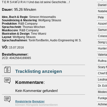
T E R S A M U R A I ! Und das ist seine Geschichte…!
Daniel
Dauer:
95.26 Minuten
Natali
Idee, Buch & Regie
: Simeon Hrissomallis
Pete
Soundmixing & Mastering
: Wolfgang Strauss
Produktion
: R&B Company
Azazel
Sprachschnitt
: Thomas Mrochen
Samura
Musikscore
: R&B Company
Illustration & Design
: Timo Wuerz
Colass
Layout
: Wolfgang Strauss
Sprachaufnahmen
: TonInTon/Berlin, Audio Engineering W. S.
Song 
VÖ:
15.07.2016
Hunter
Bestellnummer:
Valeria
2CD: 4042564169065
Rufina
Scary
Tracklisting anzeigen
Chief B
Leutna
Kommentare
:
Dr. Ecl
Kein Kommentar gefunden!
Modera
Funkger
Re
g
istrierte
Benutzer
Achme
können Hörspiele kommentieren