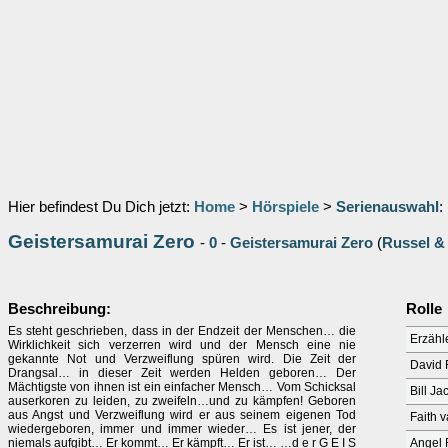
Hier befindest Du Dich jetzt:
Home
>
Hörspiele
>
Serienauswahl
:
Geistersamurai Zero
-
0
-
Geistersamurai Zero
(
Russel 
Beschreibung:
Rolle
Es steht geschrieben, dass in der Endzeit der Menschen… die
Erzähl
Wirklichkeit sich verzerren wird und der Mensch eine nie
gekannte Not und Verzweiflung spüren wird. Die Zeit der
David 
Drangsal… in dieser Zeit werden Helden geboren… Der
Mächtigste von ihnen ist ein einfacher Mensch… Vom Schicksal
Bill J
auserkoren zu leiden, zu zweifeln…und zu kämpfen! Geboren
aus Angst und Verzweiflung wird er aus seinem eigenen Tod
Faith 
wiedergeboren, immer und immer wieder… Es ist jener, der
niemals aufgibt… Er kommt… Er kämpft… Er ist… …d e r G E I S
Angel 