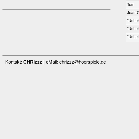
Tom
Jean-
''Unbek
''Unbek
''Unbek
Kontakt:
CHRizzz
| eMail: chrizzz@hoerspiele.de