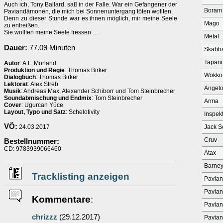
Auch ich, Tony Ballard, saß in der Falle. War ein Gefangener der
Boram
Paviandämonen, die mich bei Sonnenuntergang töten wollten.
Denn zu dieser Stunde war es ihnen möglich, mir meine Seele
Mago
zu entreißen.
Sie wollten meine Seele fressen …
Metal
Dauer:
77.09 Minuten
Skabb
Tapan
Autor
: A.F. Morland
Produktion und Regie
: Thomas Birker
Wokko
Dialogbuch
: Thomas Birker
Lektorat
: Alex Streb
Angelo
Musik
: Andreas Max, Alexander Schiborr und Tom Steinbrecher
Soundabmischung und Endmix
: Tom Steinbrecher
Arma
Cover
: Ugurcan Yüce
Layout, Typo und Satz
: Schelotivity
Inspek
VÖ:
24.03.2017
Jack S
Cruv
Bestellnummer:
CD: 9783939066460
Atax
Barney
Tracklisting anzeigen
Pavia
Pavia
Kommentare
:
Pavia
chrizzz
(29.12.2017)
Pavia