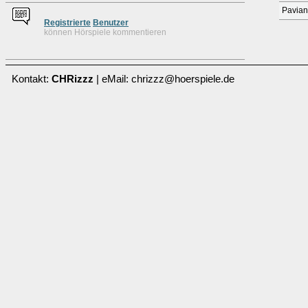
Pavia
Re
g
istrierte
Benutzer
können Hörspiele kommentieren
Kontakt:
CHRizzz
| eMail: chrizzz@hoerspiele.de