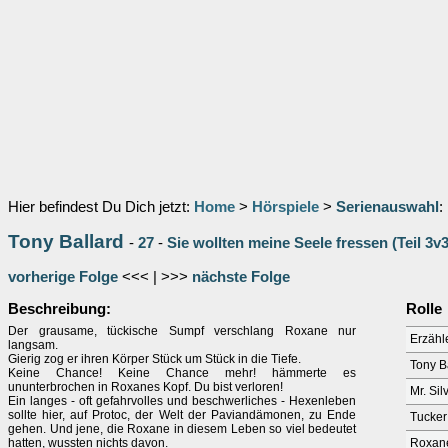
Hier befindest Du Dich jetzt:
Home
>
Hörspiele
>
Serienauswahl
:
Tony Ballard
-
27
-
Sie wollten meine Seele fressen (Teil 3v3
vorherige Folge
<<< | >>>
nächste Folge
Beschreibung:
Rolle
Der grausame, tückische Sumpf verschlang Roxane nur
Erzähl
langsam.
Gierig zog er ihren Körper Stück um Stück in die Tiefe.
Tony B
Keine Chance! Keine Chance mehr! hämmerte es
ununterbrochen in Roxanes Kopf. Du bist verloren!
Mr. Sil
Ein langes - oft gefahrvolles und beschwerliches - Hexenleben
sollte hier, auf Protoc, der Welt der Paviandämonen, zu Ende
Tucker
gehen. Und jene, die Roxane in diesem Leben so viel bedeutet
hatten, wussten nichts davon.
Roxan