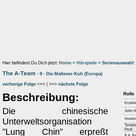
Hier befindest Du Dich jetzt:
Home
>
Hörspiele
>
Serienauswahl
:
The A-Team
-
9
-
Die Malteser-Kuh
(
Europa
)
vorherige Folge
<<< | >>>
nächste Folge
Beschreibung:
Rolle
Erzähl
Die chinesische
John H
Unterweltsorganisation
Howli
Temple
"Lung Chin" erpreßt
Peck
B.A. B