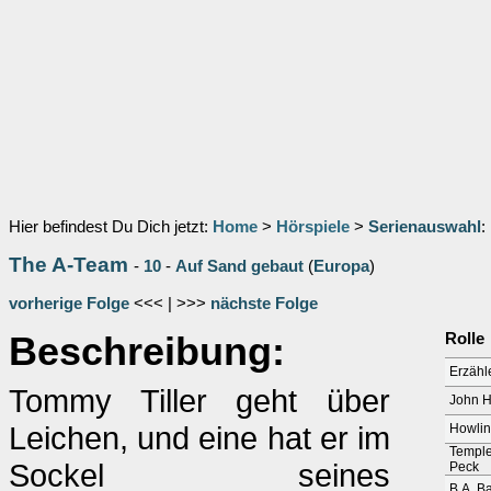
Hier befindest Du Dich jetzt:
Home
>
Hörspiele
>
Serienauswahl
:
The A-Team
-
10
-
Auf Sand gebaut
(
Europa
)
vorherige Folge
<<< | >>>
nächste Folge
Beschreibung:
Rolle
Erzähl
Tommy Tiller geht über
John H
Leichen, und eine hat er im
Howli
Temple
Sockel seines
Peck
B.A. B