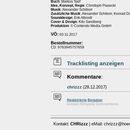
Buch
: Markus Topf
Idee, Konzept, Regie
: Christoph Piasecki
Musik
: Alexander Schiborr
Zusätzliche Musik
: Alexander Schiborr, Konrad Do
Sounddesign
: Erik Albrodt
Cover & Design
: Kito Sandberg
Produktion
: © Contendo Media GmbH
VÖ:
03.11.2017
Bestellnummer:
CD: 9783945757659
Tracklisting anzeigen
Kommentare
:
chrizzz
(28.12.2017)
Re
g
istrierte
Benutzer
können Hörspiele kommentieren
Kontakt:
CHRizzz
| eMail: chrizzz@hoer