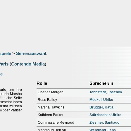
spiele
>
Serienauswahl
:
aris
(
Contendo Media
)
ge
Rolle
Sprecher/in
aris, um ihre
Charles Morgan
Tennstedt, Joachim
utorin Marsha
hrliche Seite
Rose Bailey
Möckel, Ulrike
scheint ihnen
Marsha müssen
Marsha Hawkins
Brügger, Katja
it der Pariser
Kathleen Barker
Stürzbecher, Ulrike
Commissaire Reynaud
Ziesmer, Santiago
Mahmoud Ben Ali
Wendland, Jens