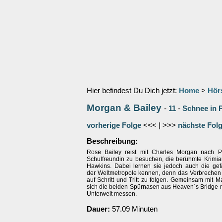
Hier befindest Du Dich jetzt:
Home
>
Hör
Morgan & Bailey
-
11
-
Schnee in P
vorherige Folge
<<< | >>>
nächste Fol
Beschreibung:
Rose Bailey reist mit Charles Morgan nach P
Schulfreundin zu besuchen, die berühmte Krimia
Hawkins. Dabei lernen sie jedoch auch die gefä
der Weltmetropole kennen, denn das Verbrechen 
auf Schritt und Tritt zu folgen. Gemeinsam mit 
sich die beiden Spürnasen aus Heaven´s Bridge m
Unterwelt messen.
Dauer:
57.09 Minuten