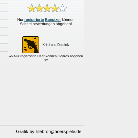
Nur
re
g
istrierte
Benutzer
können
Schnellbewertungen
abgeben!
- Krimi und Detektiv
=> Nur registrierte User können Genres abgeben
<=
Grafik by lillebror@hoerspiele.de