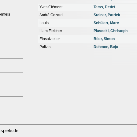
Yves Clément
Tams, Detlef
rnfels
André Gozard
Steiner, Patrick
Louis
Schülert, Marc
Liam Fletcher
Piasecki, Christoph
Einsatzleiter
Böer, Simon
Polizist
Dohmen, Bejo
spiele.de