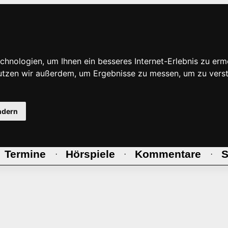
hnologien, um Ihnen ein besseres Internet-Erlebnis zu erm
nutzen wir außerdem, um Ergebnisse zu messen, um zu ve
ndern
Termine
Hörspiele
Kommentare
S
·
·
·