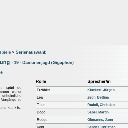
spiele
>
Serienauswahl
:
iung
-
19
-
Dämonenjagd
(
Gigaphon
)
ge
Rolle
Sprecher/in
e, spürt sie
Erzähler
Kluckert, Jürgen
immer weiter
s unheimliche
Lea
Zech, Bettina
 Vorgänge zu
Telon
Rudolf, Christian
nur krank ist,
Dogo
Sabel, Martin
Rodge
Oltmanns, Jann
Koni
Senger, Christian