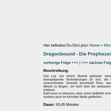
Hier befindest Du Dich jetzt:
Home
>
Hör
Dragonbound - Die Propheze
vorherige Folge
<<< | >>>
nächste Fol
Beschreibung:
Seit Lea von einem Skolnik gebissen wurd
beängstigende Veränderungen an sich, die 
voranschreiten. Deshalb beschließt Telon, da
Wesen zu fangen, um mehr über die seltsamen
erfahren.
Bald muss er erkennen, dass seine Gefährtin nicht 
sondern auch im höchsten Maße gefährlich…
Dauer:
63.45 Minuten