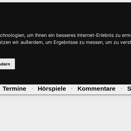
hnologien, um Ihnen ein besseres Internet-Erlebnis zu erm
nutzen wir außerdem, um Ergebnisse zu messen, um zu ve
ndern
Termine
Hörspiele
Kommentare
S
·
·
·