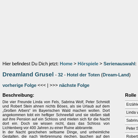
Hier befindest Du Dich jetzt:
Home
>
Hörspiele
>
Serienauswahl
:
Dreamland Grusel
-
32
-
Hotel der Toten
(
Dream-Land
)
vorherige Folge
<<< | >>>
nächste Folge
Beschreibung:
Rolle
Die vier Freunde Linda von Fels, Sabrina Wolf, Peter Schmidt
Erzähl
und Robert Stein ahnen nichts Böses, als sie Urlaub auf dem
„Großen Arbers“ im Bayerischen Wald machen wollen. Dort
Linda 
angekommen tobt ein heftiger Schneefall und sie stoßen statt
auf ihre Pension auf ein Schloss und mieten sich für die Nacht
Sabrin
dort ein. Doch sie wissen nicht, dass das Schloss von
Lichtenberg vor 400 Jahren zu einer Ruine abbrannte.
Peter 
In der Nacht geschehen seltsame Dinge, und unheimliche
Gestalten, die nach Verbrennung riechen, tauchen auf den
Robert