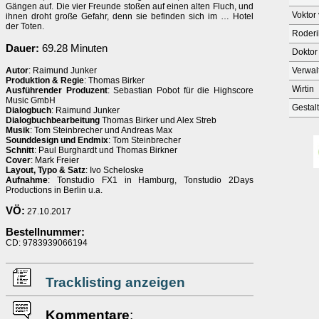
Gängen auf. Die vier Freunde stoßen auf einen alten Fluch, und
Voktor
ihnen droht große Gefahr, denn sie befinden sich im … Hotel
der Toten.
Roderi
Dauer:
69.28 Minuten
Doktor
Autor
: Raimund Junker
Verwal
Produktion & Regie
: Thomas Birker
Wirtin
Ausführender Produzent
: Sebastian Pobot für die Highscore
Music GmbH
Gestalt
Dialogbuch
: Raimund Junker
Dialogbuchbearbeitung
Thomas Birker und Alex Streb
Musik
: Tom Steinbrecher und Andreas Max
Sounddesign und Endmix
: Tom Steinbrecher
Schnitt
: Paul Burghardt und Thomas Birkner
Cover
: Mark Freier
Layout, Typo & Satz
: Ivo Scheloske
Aufnahme
: Tonstudio FX1 in Hamburg, Tonstudio 2Days
Productions in Berlin u.a.
VÖ:
27.10.2017
Bestellnummer:
CD: 9783939066194
Tracklisting anzeigen
Kommentare
: