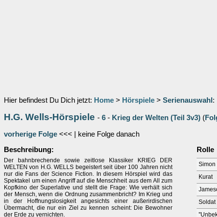
Hier befindest Du Dich jetzt:
Home
>
Hörspiele
>
Serienauswahl
:
H.G. Wells-Hörspiele
-
6
-
Krieg der Welten (Teil 3v3)
(
Fol
vorherige Folge
<<< | keine Folge danach
Beschreibung:
Rolle
Der bahnbrechende sowie zeitlose Klassiker KRIEG DER
Simon
WELTEN von H.G. WELLS begeistert seit über 100 Jahren nicht
nur die Fans der Science Fiction. In diesem Hörspiel wird das
Kurat
Spektakel um einen Angriff auf die Menschheit aus dem All zum
Kopfkino der Superlative und stellt die Frage: Wie verhält sich
James
der Mensch, wenn die Ordnung zusammenbricht? Im Krieg und
in der Hoffnungslosigkeit angesichts einer außerirdischen
Soldat
Übermacht, die nur ein Ziel zu kennen scheint: Die Bewohner
der Erde zu vernichten.
''Unbek