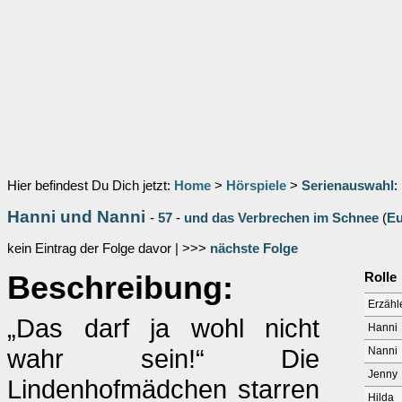
Hier befindest Du Dich jetzt:
Home
>
Hörspiele
>
Serienauswahl
:
Hanni und Nanni
-
57
-
und das Verbrechen im Schnee
(
Eu
kein Eintrag der Folge davor | >>>
nächste Folge
Beschreibung:
Rolle
Erzähl
„Das darf ja wohl nicht
Hanni
wahr sein!“ Die
Nanni
Jenny
Lindenhofmädchen starren
Hilda