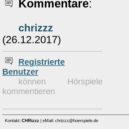
Kommentare
:
chrizzz
(26.12.2017)
Re
g
istrierte
Benutzer
können Hörspiele
kommentieren
Kontakt:
CHRizzz
| eMail: chrizzz@hoerspiele.de