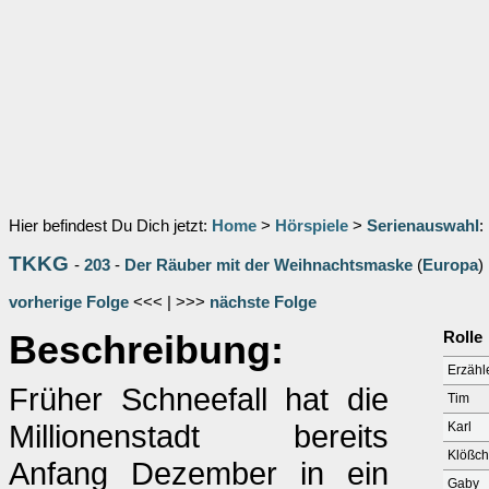
Hier befindest Du Dich jetzt:
Home
>
Hörspiele
>
Serienauswahl
:
TKKG
-
203
-
Der Räuber mit der Weihnachtsmaske
(
Europa
)
vorherige Folge
<<< | >>>
nächste Folge
Beschreibung:
Rolle
Erzähl
Früher Schneefall hat die
Tim
Millionenstadt bereits
Karl
Klößche
Anfang Dezember in ein
Gaby