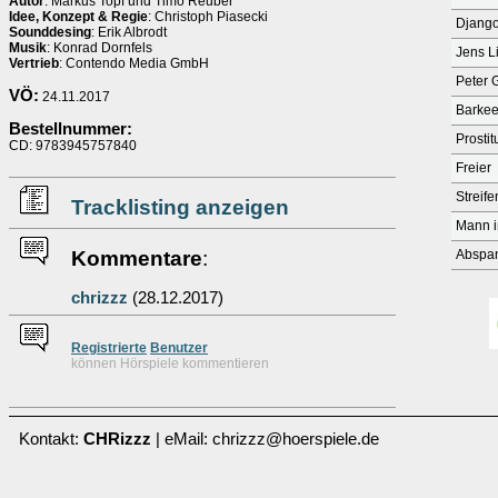
Autor
: Markus Topf und Timo Reuber
Idee, Konzept & Regie
: Christoph Piasecki
Djang
Sounddesing
: Erik Albrodt
Musik
: Konrad Dornfels
Jens L
Vertrieb
: Contendo Media GmbH
Peter 
VÖ:
24.11.2017
Barkee
Bestellnummer:
Prostit
CD: 9783945757840
Freier
Streife
Tracklisting anzeigen
Mann i
Kommentare
:
Abspa
chrizzz
(28.12.2017)
Re
g
istrierte
Benutzer
können Hörspiele kommentieren
Kontakt:
CHRizzz
| eMail: chrizzz@hoerspiele.de