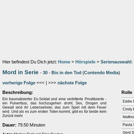
Hier befindest Du Dich jetzt:
Home
>
Hörspiele
>
Serienauswahl
:
Mord in Serie
-
30
-
Bis in den Tod
(
Contendo Media
)
vorherige Folge
<<< | >>>
nächste Folge
Beschreibung:
Rolle
Ein traumatisierter Ex-Soldat und eine verbitterte Prostituierte -
Eddie 
ein Pulverfass, das hochzugehen droht. Sex, Drogen und
Gewalt sind ihr Lebenselixier, das zum Spiel mit dem Feuer
Cindy 
wird. Und als es zum ersten Toten kommt, gibt es für beide kein
Zurück mehr.
Matthi
Dauer:
79.50 Minuten
Paula 
Gerd S