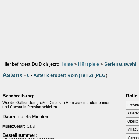
Hier befindest Du Dich jetzt:
Home
>
Hörspiele
>
Serienauswahl
:
Asterix
-
0
-
Asterix erobert Rom (Teil 2)
(
PEG
)
Beschreibung:
Rolle
Wie die Gallier den großen Circus in Rom auseinandernehmen
Erzähl
und Caesar in Pension schicken
Asterix
Dauer:
ca. 45 Minuten
Obelix
Musik
:Gérard Calvi
Miracu
Bestellnummer:
Majest