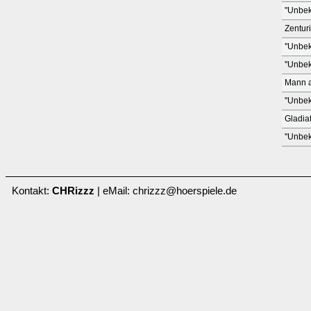
''Unbek
Zentur
''Unbek
''Unbek
Mann a
''Unbek
Gladia
''Unbek
Kontakt:
CHRizzz
| eMail: chrizzz@hoerspiele.de