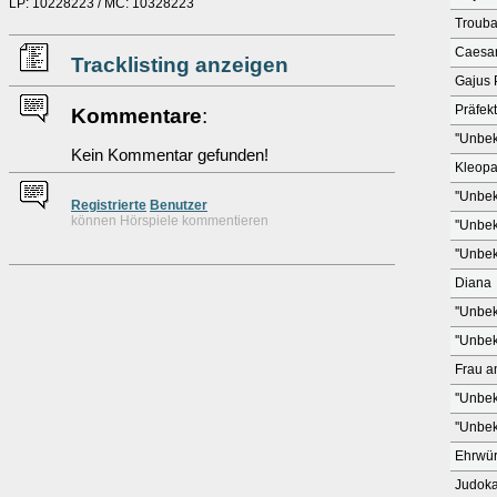
LP: 10228223 / MC: 10328223
Trouba
Caesa
Tracklisting anzeigen
Gajus
Präfekt
Kommentare
:
''Unbek
Kein Kommentar gefunden!
Kleopa
''Unbek
Re
g
istrierte
Benutzer
können Hörspiele kommentieren
''Unbek
''Unbek
Diana
''Unbek
''Unbek
Frau a
''Unbek
''Unbek
Ehrwür
Judoka