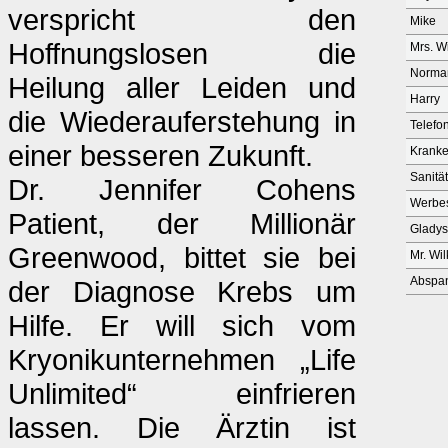
verspricht den
Mike
Hoffnungslosen die
Mrs. Wi
Norma
Heilung aller Leiden und
Harry
die Wiederauferstehung in
Telefon
einer besseren Zukunft.
Kranke
Sanitä
Dr. Jennifer Cohens
Werbe
Patient, der Millionär
Gladys
Greenwood, bittet sie bei
Mr. Wil
Abspa
der Diagnose Krebs um
Hilfe. Er will sich vom
Kryonikunternehmen „Life
Unlimited“ einfrieren
lassen. Die Ärztin ist