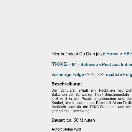
Hier befindest Du Dich jetzt:
Home
>
Hör
TKKG
-
64
-
Schwarze Pest aus Indie
vorherige Folge
<<< | >>>
nächste Fol
Beschreibung:
Der Schularzt erhält ein Päckchen mit tödli
Bakterien der Schwarzen Pest! Seuchengefahr!
jetzt wird in der Praxis eingebrochen und der
Knobel, nimmt auch dieses Paket mit. Alarm für di
Natürlich auch für die TKKG-Freunde - und si
gefährliche Entdeckung!
Dauer:
ca. 50 Minuten
Autor
: Stefan Wolf