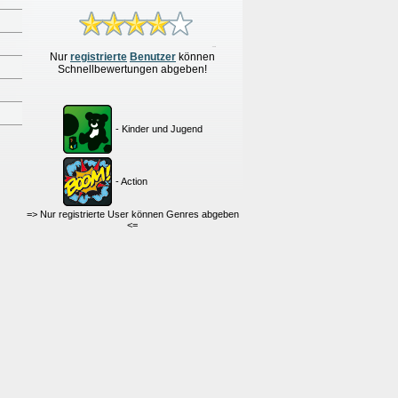
Nur
re
g
istrierte
Benutzer
können
Schnellbewertungen
abgeben!
- Kinder und Jugend
- Action
=> Nur registrierte User können Genres abgeben
<=