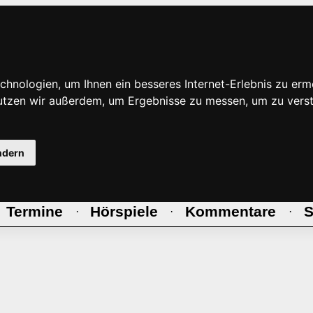
hnologien, um Ihnen ein besseres Internet-Erlebnis zu erm
nutzen wir außerdem, um Ergebnisse zu messen, um zu ve
ndern
Termine
Hörspiele
Kommentare
S
·
·
·