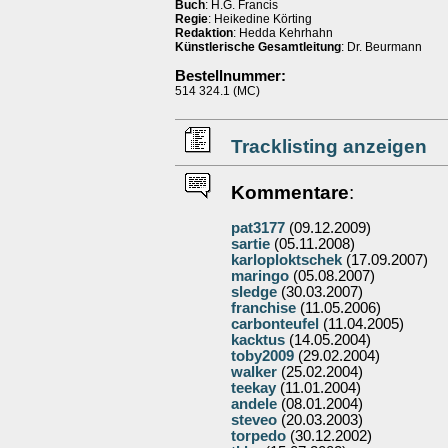
Buch
: H.G. Francis
Regie
: Heikedine Körting
Redaktion
: Hedda Kehrhahn
Künstlerische Gesamtleitung
: Dr. Beurmann
Bestellnummer:
514 324.1 (MC)
Tracklisting anzeigen
Kommentare
:
pat3177
(09.12.2009)
sartie
(05.11.2008)
karloploktschek
(17.09.2007)
maringo
(05.08.2007)
sledge
(30.03.2007)
franchise
(11.05.2006)
carbonteufel
(11.04.2005)
kacktus
(14.05.2004)
toby2009
(29.02.2004)
walker
(25.02.2004)
teekay
(11.01.2004)
andele
(08.01.2004)
steveo
(20.03.2003)
torpedo
(30.12.2002)