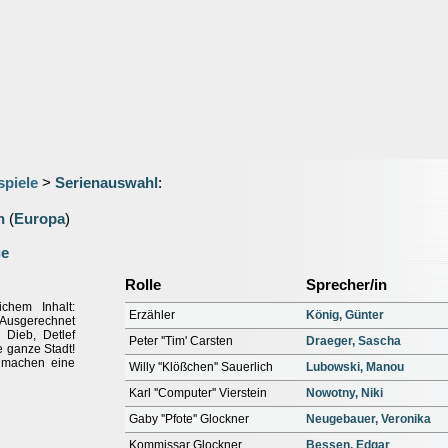
spiele
>
Serienauswahl
:
n
(
Europa
)
ge
Rolle
Sprecher/in
chem Inhalt:
Erzähler
König, Günter
 Ausgerechnet
 Dieb, Detlef
Peter ''Tim' Carsten
Draeger, Sascha
e ganze Stadt!
e machen eine
Willy ''Klößchen'' Sauerlich
Lubowski, Manou
Karl ''Computer'' Vierstein
Nowotny, Niki
Gaby ''Pfote'' Glockner
Neugebauer, Veronika
Kommissar Glockner
Bessen, Edgar