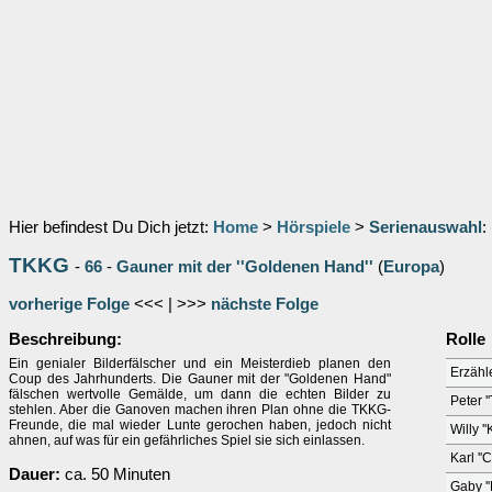
Hier befindest Du Dich jetzt:
Home
>
Hörspiele
>
Serienauswahl
:
TKKG
-
66
-
Gauner mit der ''Goldenen Hand''
(
Europa
)
vorherige Folge
<<< | >>>
nächste Folge
Beschreibung:
Rolle
Ein genialer Bilderfälscher und ein Meisterdieb planen den
Erzähl
Coup des Jahrhunderts. Die Gauner mit der "Goldenen Hand"
fälschen wertvolle Gemälde, um dann die echten Bilder zu
Peter '
stehlen. Aber die Ganoven machen ihren Plan ohne die TKKG-
Freunde, die mal wieder Lunte gerochen haben, jedoch nicht
Willy '
ahnen, auf was für ein gefährliches Spiel sie sich einlassen.
Karl ''
Dauer:
ca. 50 Minuten
Gaby ''