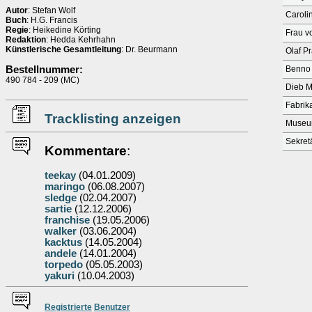
Autor
: Stefan Wolf
Caroli
Buch
: H.G. Francis
Regie
: Heikedine Körting
Frau v
Redaktion
: Hedda Kehrhahn
Künstlerische Gesamtleitung
: Dr. Beurmann
Olaf Pr
Bestellnummer:
Benno 
490 784 - 209 (MC)
Dieb M
Fabrik
Tracklisting anzeigen
Museum
Sekret
Kommentare
:
teekay
(04.01.2009)
maringo
(06.08.2007)
sledge
(02.04.2007)
sartie
(12.12.2006)
franchise
(19.05.2006)
walker
(03.06.2004)
kacktus
(14.05.2004)
andele
(14.01.2004)
torpedo
(05.05.2003)
yakuri
(10.04.2003)
Re
g
istrierte
Benutzer