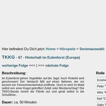
Hier befindest Du Dich jetzt:
Home
>
Hörspiele
>
Serienauswahl
:
TKKG
-
67
-
Hinterhalt im Eulenforst
(
Europa
)
vorherige Folge
<<< | >>>
nächste Folge
Beschreibung:
Rolle
Im Eulenforst gehen Vogeltöter auf die Jagd. Auch Rotwild wird
Erzähl
geschossen! Der Verdacht fällt auf einen Italiener, der vor
kurzem ein Feinschmeckerlokal eröffnete. Doch er wird im Wald
Peter '
selbst von einer Kugel getroffen! Zufall oder Mordanschlag? Die
TKKG-Bande nimmt die Fährte auf und gerät selbst in die
Willy '
Schußlinie...
Karl ''
Dauer:
ca. 50 Minuten
Gaby ''