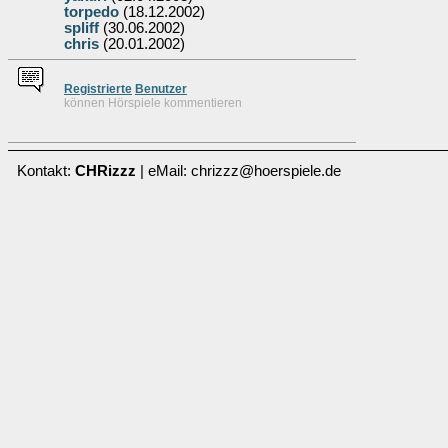
torpedo
(18.12.2002)
spliff
(30.06.2002)
chris
(20.01.2002)
Re
g
istrierte
Benutzer
können Hörspiele kommentieren
Kontakt:
CHRizzz
| eMail: chrizzz@hoerspiele.de