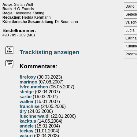
Autor
: Stefan Wolf
Dario
Buch
: H.G. Francis
Regie
: Heikedine Körting
Seibol
Redaktion
: Hedda Kehrhahn
Künstlerische Gesamtleitung
: Dr. Beurmann
Valsch
Bestellnummer:
Lucia
490 785 - 209 (MC)
Carina
Kümme
Tracklisting anzeigen
Pasch
Kommentare
:
firefoxy
(30.03.2023)
maringo
(07.08.2007)
tvfreundchen
(06.05.2007)
sledge
(02.04.2007)
sartie
(16.03.2007)
walker
(19.01.2007)
franchise
(24.05.2006)
dry
(24.03.2006)
luschnerwaldi
(22.01.2006)
kacktus
(14.05.2004)
andele
(15.01.2004)
teekay
(11.01.2004)
yakuri
(02.04.2003)