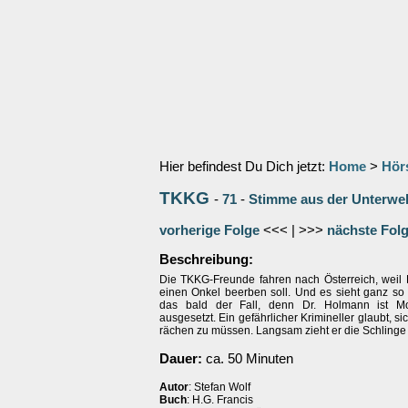
Hier befindest Du Dich jetzt:
Home
>
Hör
TKKG
-
71
-
Stimme aus der Unterwel
vorherige Folge
<<< | >>>
nächste Fol
Beschreibung:
Die TKKG-Freunde fahren nach Österreich, weil 
einen Onkel beerben soll. Und es sieht ganz so 
das bald der Fall, denn Dr. Holmann ist M
ausgesetzt. Ein gefährlicher Krimineller glaubt, s
rächen zu müssen. Langsam zieht er die Schlinge 
Dauer:
ca. 50 Minuten
Autor
: Stefan Wolf
Buch
: H.G. Francis