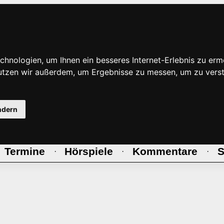
hnologien, um Ihnen ein besseres Internet-Erlebnis zu erm
nutzen wir außerdem, um Ergebnisse zu messen, um zu ve
ndern
Termine
Hörspiele
Kommentare
S
·
·
·