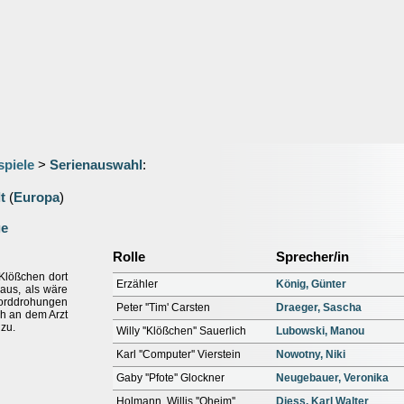
spiele
>
Serienauswahl
:
t
(
Europa
)
ge
Rolle
Sprecher/in
Klößchen dort
Erzähler
König, Günter
aus, als wäre
orddrohungen
Peter ''Tim' Carsten
Draeger, Sascha
ich an dem Arzt
zu.
Willy ''Klößchen'' Sauerlich
Lubowski, Manou
Karl ''Computer'' Vierstein
Nowotny, Niki
Gaby ''Pfote'' Glockner
Neugebauer, Veronika
Holmann, Willis ''Oheim''
Diess, Karl Walter