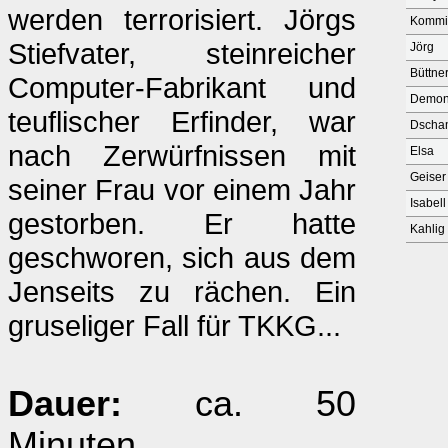
werden terrorisiert. Jörgs
Kommis
Stiefvater, steinreicher
Jörg
Büttne
Computer-Fabrikant und
Demon
teuflischer Erfinder, war
Dscha
nach Zerwürfnissen mit
Elsa
Geiser
seiner Frau vor einem Jahr
Isabell
gestorben. Er hatte
Kahlig
geschworen, sich aus dem
Jenseits zu rächen. Ein
gruseliger Fall für TKKG...
Dauer:
ca. 50
Minuten