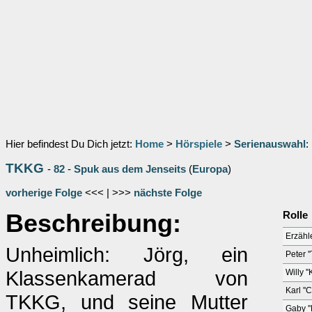
Hier befindest Du Dich jetzt:
Home
>
Hörspiele
>
Serienauswahl
:
TKKG
-
82
-
Spuk aus dem Jenseits
(
Europa
)
vorherige Folge
<<< | >>>
nächste Folge
Beschreibung:
Rolle
Erzähl
Unheimlich: Jörg, ein
Peter '
Klassenkamerad von
Willy '
Karl ''
TKKG, und seine Mutter
Gaby ''