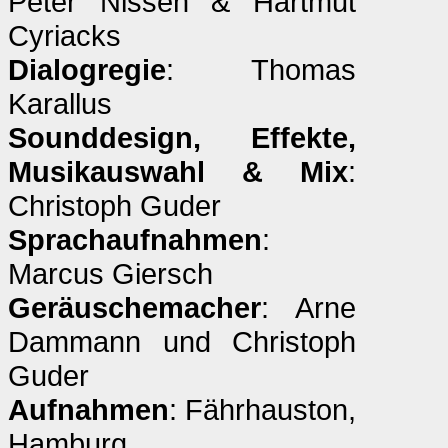
Peter Nissen & Hartmut
Cyriacks
Dialogregie
: Thomas
Karallus
Sounddesign, Effekte,
Musikauswahl & Mix
:
Christoph Guder
Sprachaufnahmen
:
Marcus Giersch
Geräuschemacher
: Arne
Dammann und Christoph
Guder
Aufnahmen
: Fährhauston,
Hamburg