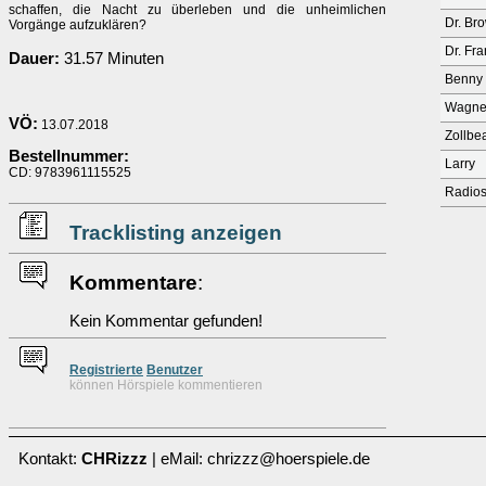
schaffen, die Nacht zu überleben und die unheimlichen
Dr. Br
Vorgänge aufzuklären?
Dr. Fr
Dauer:
31.57 Minuten
Benny
Wagne
VÖ:
13.07.2018
Zollbe
Bestellnummer:
Larry
CD: 9783961115525
Radio
Tracklisting anzeigen
Kommentare
:
Kein Kommentar gefunden!
Re
g
istrierte
Benutzer
können Hörspiele kommentieren
Kontakt:
CHRizzz
| eMail: chrizzz@hoerspiele.de