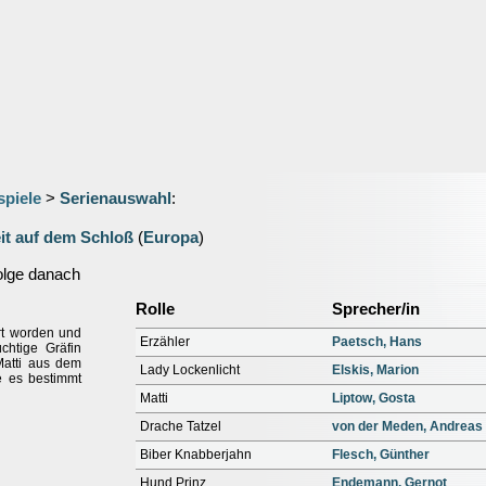
spiele
>
Serienauswahl
:
it auf dem Schloß
(
Europa
)
olge danach
Rolle
Sprecher/in
rt worden und
Erzähler
Paetsch, Hans
üchtige Gräfin
Matti aus dem
Lady Lockenlicht
Elskis, Marion
e es bestimmt
Matti
Liptow, Gosta
Drache Tatzel
von der Meden, Andreas
Biber Knabberjahn
Flesch, Günther
Hund Prinz
Endemann, Gernot