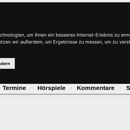
hnologien, um Ihnen ein besseres Internet-Erlebnis zu erm
nutzen wir außerdem, um Ergebnisse zu messen, um zu ve
ndern
Termine
Hörspiele
Kommentare
S
·
·
·